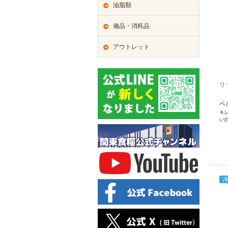
油脂類
備品・消耗品
アウトレット
リッ
ベ
キ
い