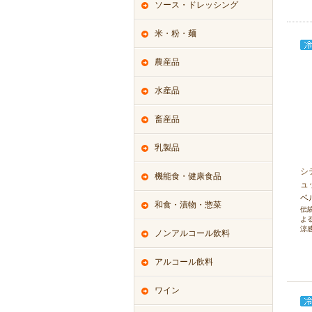
ソース・ドレッシング
米・粉・麺
農産品
水産品
畜産品
乳製品
シ
機能食・健康食品
ュ
ベ
和食・漬物・惣菜
伝
よ
涼
ノンアルコール飲料
アルコール飲料
ワイン