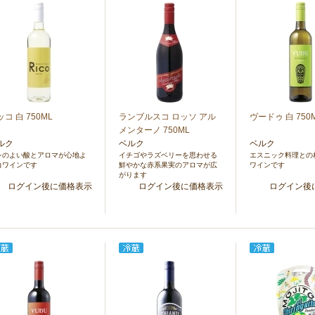
コ 白 750ML
ランブルスコ ロッソ アル
ヴードゥ 白 750
メンターノ 750ML
ルク
ベルク
ベルク
レのよい酸とアロマが心地よ
イチゴやラズベリーを思わせる
エスニック料理との
白ワインです
鮮やかな赤系果実のアロマが広
ワインです
がります
ログイン後に価格表示
ログイン後に価格表示
ログイン後