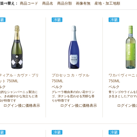
並べ替え：
商品コード
商品名
商品分類
画像有無
産地・加工地順
ティアル・カヴァ・ブリ
プロセッコ カ・ヴァル
ワカバ ヴィーニ
ット 750ML
750ML
750ML
ルク
ベルク
ベルク
統的なシャンパーニュ製法に
グレーラ種由来の白い花やリン
青リンゴやライムを
る、きめ細やかな泡立ちと清
ゴ、洋ナシを思わせる芳醇な香
き生きとしたアロマ
感が特徴です
りが特徴です
ログイン後に価格表示
ログイン後に価格表示
ログイン後