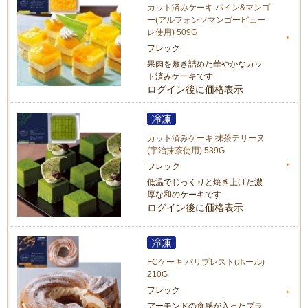
カット済みケーキ パイン&マンゴ
ー(アルフォンソマンゴーピュー
レ使用) 509G
フレック
果肉を敷き詰めた華やかなカッ
ト済みケーキです
ログイン後に価格表示
カット済みケーキ 抹茶テリーヌ
(宇治抹茶使用) 539G
フレック
低温でじっくりと焼き上げた濃
厚な和のケーキです
ログイン後に価格表示
FCケーキ パリブレスト(ホール)
210G
フレック
アーモンドの食感が入ったプラ