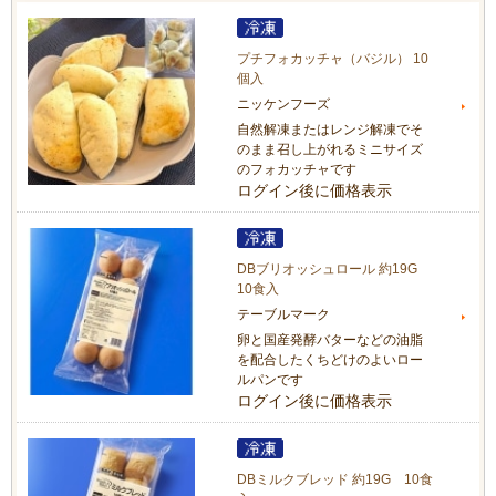
プチフォカッチャ（バジル） 10
個入
ニッケンフーズ
自然解凍またはレンジ解凍でそ
のまま召し上がれるミニサイズ
のフォカッチャです
ログイン後に価格表示
DBブリオッシュロール 約19G
10食入
テーブルマーク
卵と国産発酵バターなどの油脂
を配合したくちどけのよいロー
ルパンです
ログイン後に価格表示
DBミルクブレッド 約19G 10食