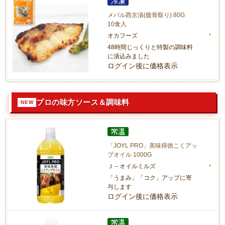
メバル西京漬(腹骨取り) 80G
10食入
オカフーズ
48時間じっくりと特製の調味料
に漬込みました
ログイン後に価格表示
プロの味方ソース＆調味料
「JOYL PRO」美味得徳こくアッ
プオイル 1000G
Ｊ－オイルミルズ
「うまみ」「コク」アップに寄
与します
ログイン後に価格表示