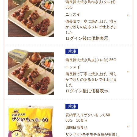
備長炭火焼き鳥ねぎま(タレ付)
35G
ニッスイ
備長炭で丁寧に焼き上げ、滑ら
かで照りのあるタレで仕上げま
した
ログイン後に価格表示
備長炭火焼き鳥皮(タレ付) 35G
ニッスイ
備長炭で丁寧に焼き上げ、滑ら
かで照りのあるタレで仕上げま
した
ログイン後に価格表示
安納芋入りザクいもっち60
60G 10食入
四国日清食品
ザクザク×モチモチ食感が美味し