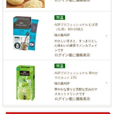
AGFプロフェッショナル むぎ茶
（1L用） 8G×10袋入
味の素AGF
やさしい甘さと、すっきりとし
た味わいの麦茶でノンカフェイ
ンです
ログイン後に価格表示
AGFプロフェッショナル 華やか
マスカット 17G
味の素AGF
華やかな香りと芳醇な甘みのマ
スカットドリンクです
ログイン後に価格表示