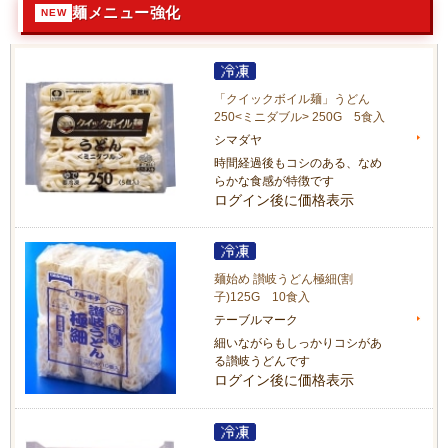
麺メニュー強化
「クイックボイル麺」うどん
250<ミニダブル> 250G 5食入
シマダヤ
時間経過後もコシのある、なめ
らかな食感が特徴です
ログイン後に価格表示
麺始め 讃岐うどん極細(割
子)125G 10食入
テーブルマーク
細いながらもしっかりコシがあ
る讃岐うどんです
ログイン後に価格表示