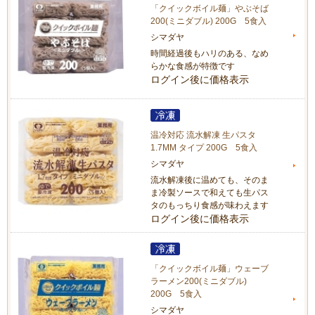
「クイックボイル麺」やぶそば
200(ミニダブル) 200G 5食入
シマダヤ
時間経過後もハリのある、なめ
らかな食感が特徴です
ログイン後に価格表示
温冷対応 流水解凍 生パスタ
1.7MM タイプ 200G 5食入
シマダヤ
流水解凍後に温めても、そのま
ま冷製ソースで和えても生パス
タのもっちり食感が味わえます
ログイン後に価格表示
「クイックボイル麺」ウェーブ
ラーメン200(ミニダブル)
200G 5食入
シマダヤ