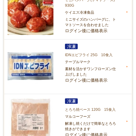
ミニハンバーグ(トマトソース)
930G
ケイエス冷凍食品
ミニサイズのハンバーグに、ト
マトソースを合わせました
ログイン後に価格表示
IDNエビフライ 25G 10食入
テーブルマーク
素材を活かすワンフローズン仕
上げしました
ログイン後に価格表示
とろろ焼ベース 120G 15食入
マルコーフーズ
解凍し焼くだけで簡単なとろろ
焼きができます
ログイン後に価格表示