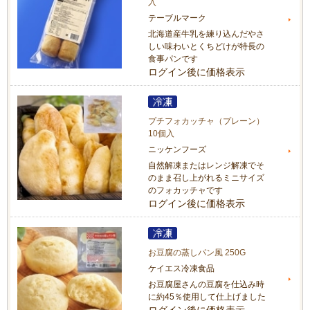
入
テーブルマーク
北海道産牛乳を練り込んだやさ
しい味わいとくちどけが特長の
食事パンです
ログイン後に価格表示
プチフォカッチャ（プレーン）
10個入
ニッケンフーズ
自然解凍またはレンジ解凍でそ
のまま召し上がれるミニサイズ
のフォカッチャです
ログイン後に価格表示
お豆腐の蒸しパン風 250G
ケイエス冷凍食品
お豆腐屋さんの豆腐を仕込み時
に約45％使用して仕上げました
ログイン後に価格表示