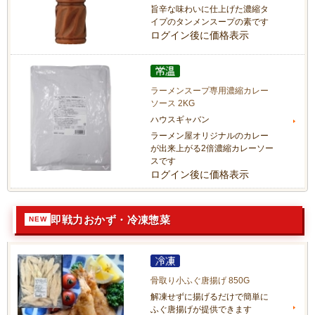
旨辛な味わいに仕上げた濃縮タ
イプのタンメンスープの素です
ログイン後に価格表示
ラーメンスープ専用濃縮カレー
ソース 2KG
ハウスギャバン
ラーメン屋オリジナルのカレー
が出来上がる2倍濃縮カレーソー
スです
ログイン後に価格表示
即戦力おかず・冷凍惣菜
骨取り小ふぐ唐揚げ 850G
解凍せずに揚げるだけで簡単に
ふぐ唐揚げが提供できます