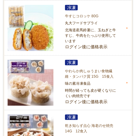
牛すじコロッケ 80G
丸大フードサプライ
北海道産馬鈴薯に、玉ねぎと牛
すじ、牛肉をたっぷり使用して
います
ログイン後に価格表示
やわらか肉しゅうまい食物繊
維・タンパク質 15G 15食入
味の素冷凍食品
時間が経っても皮が硬くなりに
くい肉焼売です
ログイン後に価格表示
乾き知らず点心 海老のせ焼売
14G 12食入