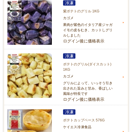
紫ポテトのグリル 1KG
カゴメ
果肉が紫色のイタリア産ジャガ
イモの皮をむき、カットしグリ
ルしました
ログイン後に価格表示
ポテトのグリル(ダイスカット)
1KG
カゴメ
グリルによって、いっそう引き
出された旨みと甘み、香ばしい
風味が特長です
ログイン後に価格表示
ポテトカップベース 576G
ケイエス冷凍食品