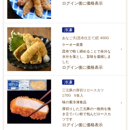
ログイン後に価格表示
あなご天(昆布仕立て)匠 400G
ケーオー産業
昆布で軽く締めることで余分な
水分を落とし、旨味を凝縮しま
した
ログイン後に価格表示
三元豚の厚切りロースカツ
170G 6食入
味の素冷凍食品
厚切りした三元豚の一枚肉を挽
き立てパン粉で包んだロースカ
ツです
ログイン後に価格表示