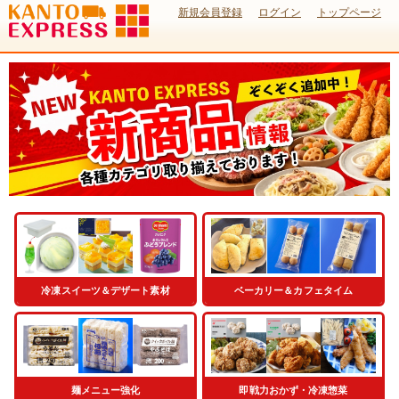
新規会員登録
ログイン
トップページ
冷凍スイーツ＆デザート素材
ベーカリー＆カフェタイム
麺メニュー強化
即戦力おかず・冷凍惣菜