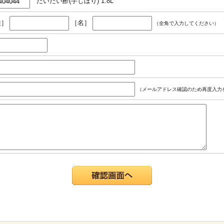
だいだい酢(手しぼり) 1.8L
姓］
［名］
（全角で入力してください）
（メールアドレス確認のため再度入力