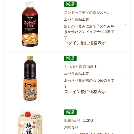
スンドゥブチゲの素 500ML
エバラ食品工業
魚介のうまみに唐辛子の辛みを
きかせたスンドゥブチゲの素で
す
ログイン後に価格表示
もつ鍋の素 醤油味 1L
エバラ食品工業
あっさり醤油味のもつ鍋の素で
す
ログイン後に価格表示
地鶏鍋だし 1.2KG
創味食品