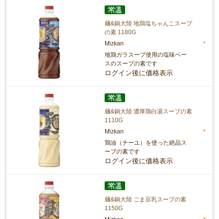
麺&鍋大陸 地鶏塩ちゃんこスープ
の素 1180G
Mizkan
地鶏ガラスープ使用の塩味ベー
スのスープの素です
ログイン後に価格表示
麺&鍋大陸 濃厚鶏白湯スープの素
1110G
Mizkan
鶏油（チーユ）を使った絶品ス
ープの素です
ログイン後に価格表示
麺&鍋大陸 ごま豆乳スープの素
1150G