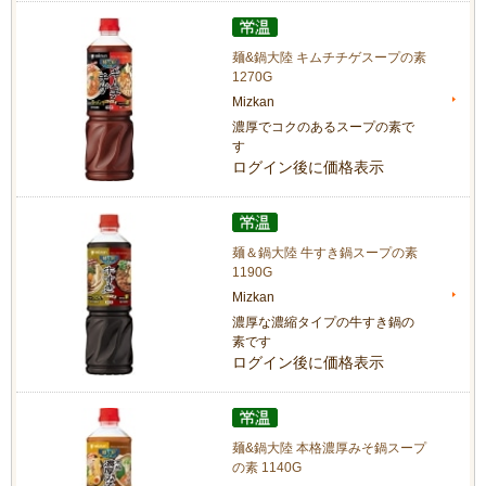
麺&鍋大陸 キムチチゲスープの素
1270G
Mizkan
濃厚でコクのあるスープの素で
す
ログイン後に価格表示
麺＆鍋大陸 牛すき鍋スープの素
1190G
Mizkan
濃厚な濃縮タイプの牛すき鍋の
素です
ログイン後に価格表示
麺&鍋大陸 本格濃厚みそ鍋スープ
の素 1140G