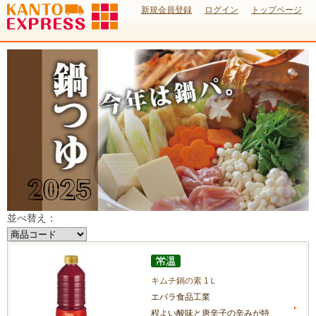
新規会員登録
ログイン
トップページ
並べ替え：
キムチ鍋の素 1Ｌ
エバラ食品工業
程よい酸味と唐辛子の辛みが特