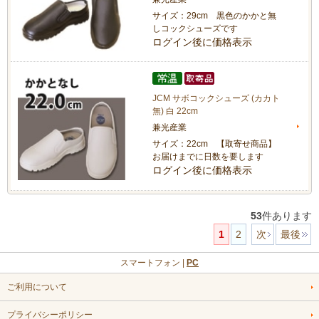
サイズ：29cm 黒色のかかと無
しコックシューズです
ログイン後に価格表示
JCM サボコックシューズ (カカト
無) 白 22cm
兼光産業
サイズ：22cm 【取寄せ商品】
お届けまでに日数を要します
ログイン後に価格表示
53
件あります
1
2
次
最後
スマートフォン |
PC
ご利用について
プライバシーポリシー