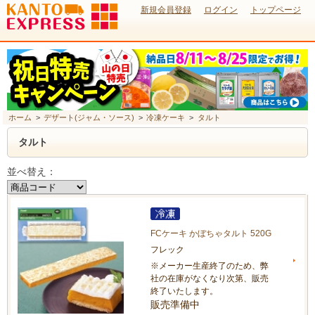
新規会員登録
ログイン
トップページ
ホーム
>
デザート(ジャム・ソース)
>
冷凍ケーキ
>
タルト
タルト
並べ替え：
FCケーキ かぼちゃタルト 520G
フレック
※メーカー生産終了のため、弊
社の在庫がなくなり次第、販売
終了いたします。
販売準備中