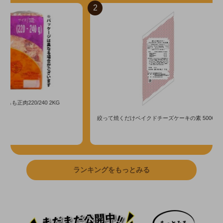
3
Y)山田の鰻 粋 長焼80尾サイズ 1尾入
イクドチーズケーキの素 500G
ランキングをもっとみる