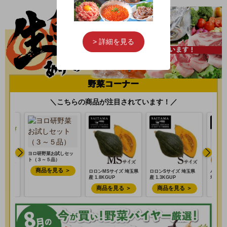
> 詳細を見る
野菜コーナー
＼こちらの商品が注目されています！／
しセッ
ロロンMSサイズ 埼玉県
ロロンSサイズ 埼玉県
バターナッツかぼちゃ
フィレン
産 1.8KGUP
産 1.3KGUP
埼玉県産 750GUP
袋) 埼