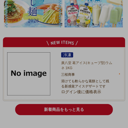
廣八堂 葛アイス(キューブ型)ラム
ネ 1KG
三桜商事
溶けても軟らかな葛餅として残
る新感覚アイスデザートです
ログイン後に価格表示
新着商品をもっと見る