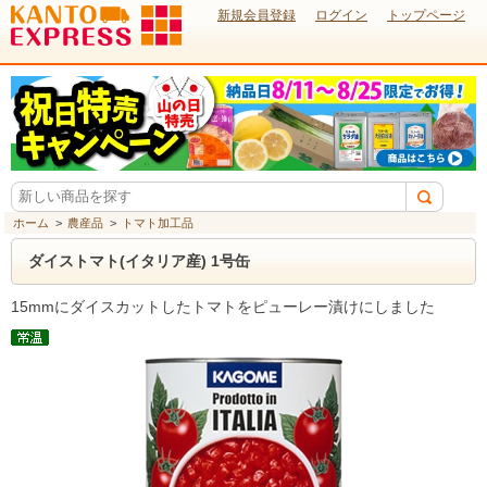
新規会員登録
ログイン
トップページ
ホーム
>
農産品
>
トマト加工品
ダイストマト(イタリア産) 1号缶
15mmにダイスカットしたトマトをピューレー漬けにしました