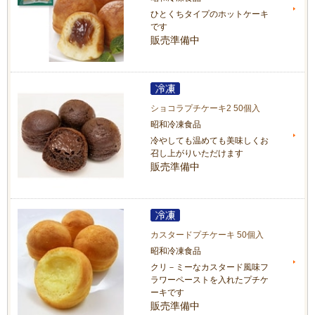
ひとくちタイプのホットケーキ
です
販売準備中
ショコラプチケーキ2 50個入
昭和冷凍食品
冷やしても温めても美味しくお
召し上がりいただけます
販売準備中
カスタードプチケーキ 50個入
昭和冷凍食品
クリ－ミーなカスタード風味フ
ラワーペーストを入れたプチケ
ーキです
販売準備中