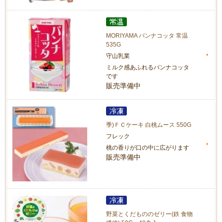
MORIYAMA パンナコッタ 常温
535G
守山乳業
ミルク感あふれるパンナコッタ
です
販売準備中
季)ＦＣケーキ 白桃ムース 550G
フレック
桃の香りが口の中に広がります
販売準備中
野菜とくだもののゼリー(鉄 食物