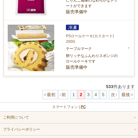
にりんご風味のなめらかなデザ
ートができます
販売準備中
PSロールケーキ(カスタード)
200G
テーブルマーク
卵リッチなふんわりスポンジの
ロールケーキです
販売準備中
533
件あります
最初
前
1
2
3
4
5
次
最後
スマートフォン |
PC
ご利用について
プライバシーポリシー