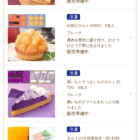
販売準備中
白桃のタルト 約90G 6食入
フレック
果肉を贅沢に盛り付け、ひとつ
ひとつ丁寧に仕上げました
販売準備中
紫いもとさつまいものタルト 約
70G 6食入
フレック
紫いものクリームをたっぷり絞
りました
販売準備中
ぎゅうひ(天然着色赤・緑) 約90