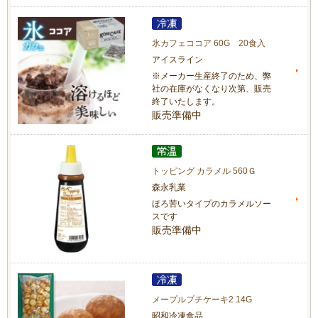
氷カフェココア 60G 20食入
アイスライン
※メーカー生産終了のため、弊
社の在庫がなくなり次第、販売
終了いたします。
販売準備中
トッピング カラメル 560Ｇ
森永乳業
ほろ苦いタイプのカラメルソー
スです
販売準備中
メープルプチケーキ2 14G
昭和冷凍食品