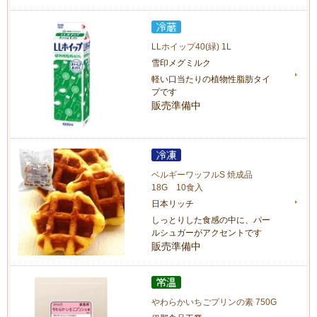
LLホイップ40(緑) 1L
雪印メグミルク
軽い口当たりの植物性脂肪タイ
プです
販売準備中
ベルギーワッフルS 焼成品
18G 10食入
日本リッチ
しっとりした食感の中に、パー
ルシュガーがアクセントです
販売準備中
やわらかいちごプリンの素 750G