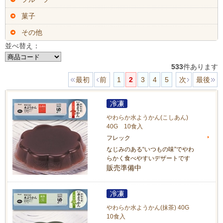
菓子
その他
並べ替え：
533
件あります
最初
前
1
2
3
4
5
次
最後
やわらか水ようかん(こしあん)
40G 10食入
フレック
なじみのある“いつもの味”でやわ
らかく食べやすいデザートです
販売準備中
やわらか水ようかん(抹茶) 40G
10食入