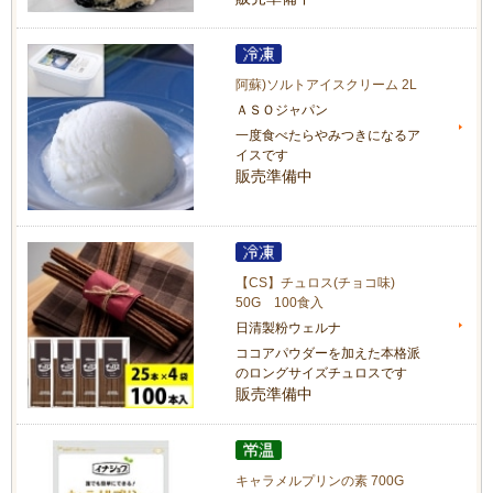
阿蘇)ソルトアイスクリーム 2L
ＡＳＯジャパン
一度食べたらやみつきになるア
イスです
販売準備中
【CS】チュロス(チョコ味)
50G 100食入
日清製粉ウェルナ
ココアパウダーを加えた本格派
のロングサイズチュロスです
販売準備中
キャラメルプリンの素 700G