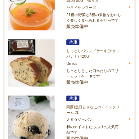
繊維) 50G 40食入
ヤヨイサンフーズ
21種の野菜と3種の果物をおいし
く楽しく食べられるゼリーです
販売準備中
しっとりパウンドケーキ(チョコ
バナナ) 420G
Umios
しっとりとした口当たりのフリ
ーカットケーキです
販売準備中
阿蘇)黒豆ときなこのアイスクリ
ーム 2L
ＡＳＯジャパン
和のテイストたっぷりの人気商
品です
販売準備中