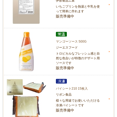
伊那食品工業
いちごプリンを熱湯と牛乳を使
って簡単に作れます
販売準備中
マンゴーソース 500G
ジーエスフード
トロピカルなフレッシュ感と自
然な色合いが特徴のデザート用
ソースです
販売準備中
パイシート210 15枚入
リボン食品
様々な用途でお使いいただける
冷凍パイシートです
販売準備中