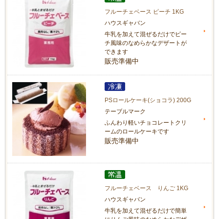
フルーチェベース ピーチ 1KG
ハウスギャバン
牛乳を加えて混ぜるだけでピー
チ風味のなめらかなデザートが
できます
販売準備中
PSロールケーキ(ショコラ) 200G
テーブルマーク
ふんわり軽いチョコレートクリ
ームのロールケーキです
販売準備中
フルーチェベース りんご 1KG
ハウスギャバン
牛乳を加えて混ぜるだけで簡単