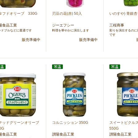
タフドオリーブ 330G
刃豆の花(赤) 50入
いのすや) 青銀杏 
陽食品工業
ジーエフシー
三桜商事
ードブルなどに最適です
料理を華やかに演出します
彩りを演出するのに
です
販売準備中
販売準備中
テッドグリーンオリーブ
コルニッション 350G
スイートピクルス
0G
550G
陽食品工業
讃陽食品工業
讃陽食品工業