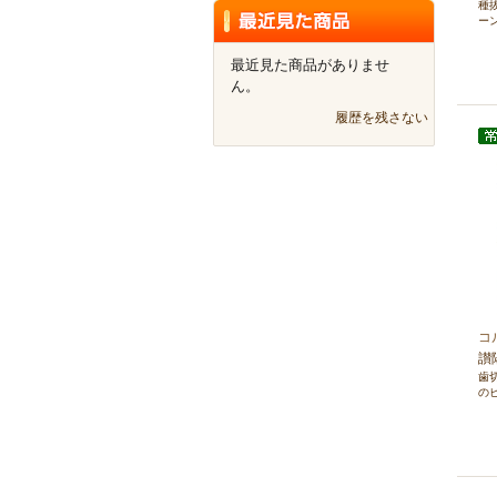
種
ー
最近見た商品がありませ
ん。
履歴を残さない
コ
讃
歯
の