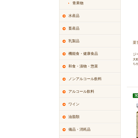
青果物
水産品
畜産品
乳製品
栗甘
機能食・健康食品
ジ
大
ら
和食・漬物・惣菜
ノンアルコール飲料
アルコール飲料
ワイン
油脂類
備品・消耗品