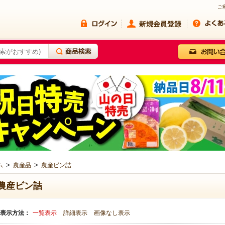
ご
>
>
ム
農産品
農産ビン詰
農産ビン詰
表示方法：
一覧表示
詳細表示
画像なし表示