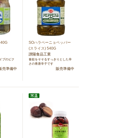
40G
SOハラペーニョペッパー
(スライス) 540G
讃陽食品工業
イプのピク
食欲をそそるすっきりとした辛
さの青唐辛子です
販売準備中
販売準備中