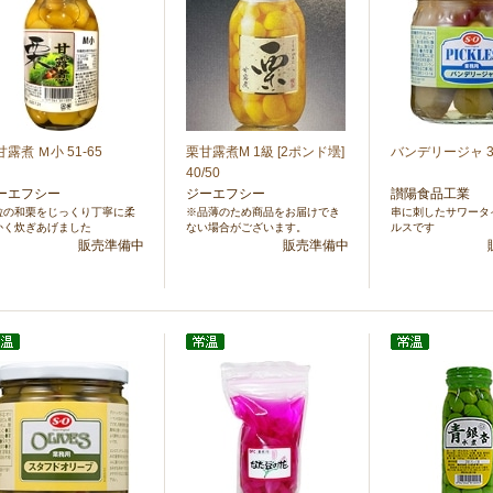
露煮 Ｍ小 51-65
栗甘露煮M 1級 [2ポンド壜]
バンデリージャ 3
40/50
ーエフシー
ジーエフシー
讃陽食品工業
粒の和栗をじっくり丁寧に柔
※品薄のため商品をお届けでき
串に刺したサワータ
かく炊ぎあげました
ない場合がございます。
ルスです
販売準備中
販売準備中