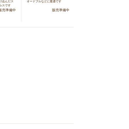
け込んだス
オードブルなどに最適です
ルスです
販売準備中
販売準備中