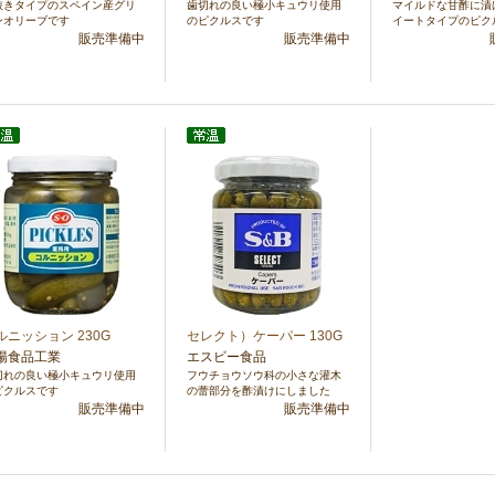
抜きタイプのスペイン産グリ
歯切れの良い極小キュウリ使用
マイルドな甘酢に漬
ンオリーブです
のピクルスです
イートタイプのピク
販売準備中
販売準備中
ルニッション 230G
セレクト）ケーパー 130G
陽食品工業
エスビー食品
切れの良い極小キュウリ使用
フウチョウソウ科の小さな灌木
ピクルスです
の蕾部分を酢漬けにしました
販売準備中
販売準備中