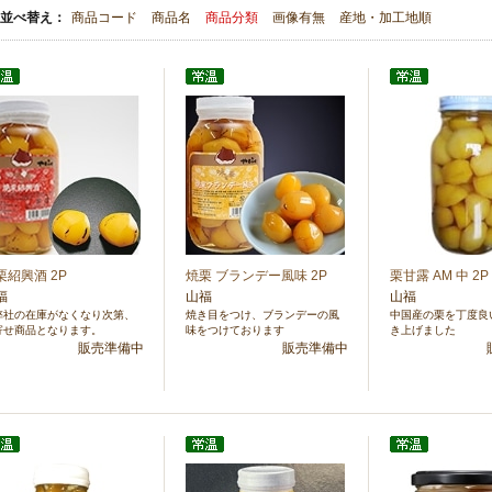
並べ替え：
商品コード
商品名
商品分類
画像有無
産地・加工地順
栗紹興酒 2P
焼栗 ブランデー風味 2P
栗甘露 AM 中 2P
福
山福
山福
弊社の在庫がなくなり次第、
焼き目をつけ、ブランデーの風
中国産の栗を丁度良
寄せ商品となります。
味をつけております
き上げました
販売準備中
販売準備中