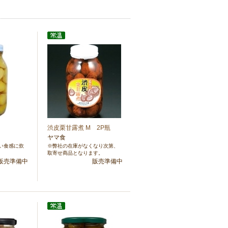
渋皮栗甘露煮 M 2P瓶
ヤマ食
い食感に炊
※弊社の在庫がなくなり次第、
取寄せ商品となります。
販売準備中
販売準備中