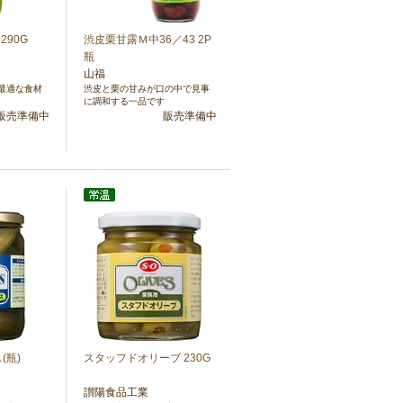
290G
渋皮栗甘露Ｍ中36／43 2P
瓶
山福
最適な食材
渋皮と栗の甘みが口の中で見事
に調和する一品です
販売準備中
販売準備中
(瓶)
スタッフドオリーブ 230G
讃陽食品工業