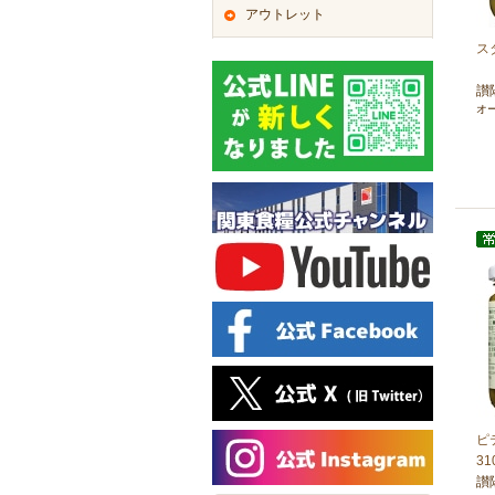
アウトレット
ス
讃
オ
ピ
31
讃