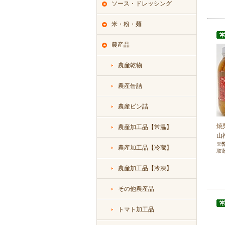
ソース・ドレッシング
米・粉・麺
農産品
農産乾物
農産缶詰
農産ビン詰
焼
農産加工品【常温】
山
※
農産加工品【冷蔵】
取
農産加工品【冷凍】
その他農産品
トマト加工品