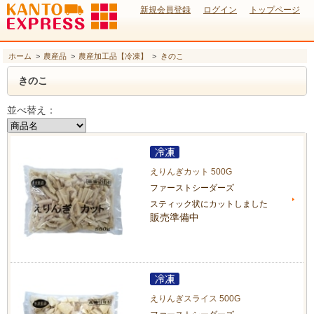
新規会員登録
ログイン
トップページ
ホーム
>
農産品
>
農産加工品【冷凍】
>
きのこ
きのこ
並べ替え：
えりんぎカット 500G
ファーストシーダーズ
スティック状にカットしました
販売準備中
えりんぎスライス 500G