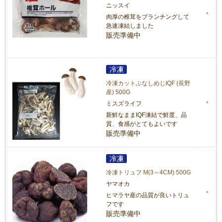
ニッスイ
肉厚の椎茸をブランチングして
急速凍結しました
販売準備中
冷凍カットぶなしめじIQF (長野
産) 500G
ミスズライフ
新鮮なままIQF凍結で鮮度、品
質、食感がとてもよいです
販売準備中
冷凍トリュフ M(3～4CM) 500G
ヤマオカ
ヒマラヤ産の品質が良いトリュ
フです
販売準備中