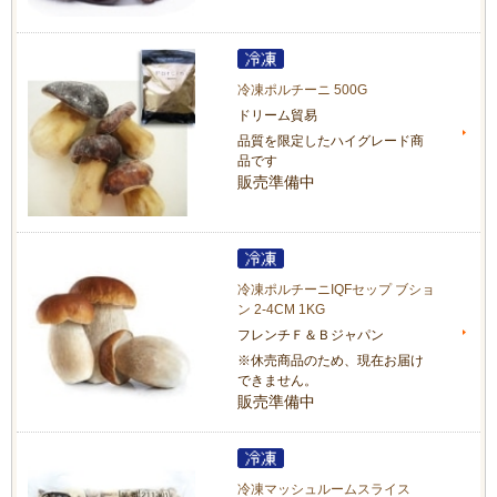
冷凍ポルチーニ 500G
ドリーム貿易
品質を限定したハイグレード商
品です
販売準備中
冷凍ポルチーニIQFセップ ブショ
ン 2-4CM 1KG
フレンチＦ＆Ｂジャパン
※休売商品のため、現在お届け
できません。
販売準備中
冷凍マッシュルームスライス