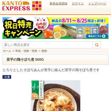
新規会員登録
ログイン
トップページ
ホーム
>
和食・漬物・惣菜
>
煮物
里芋の鶏そぼろ煮 500G
とろりとしたそぼろあんが里芋に絡んだ里芋の鶏そぼろ煮です