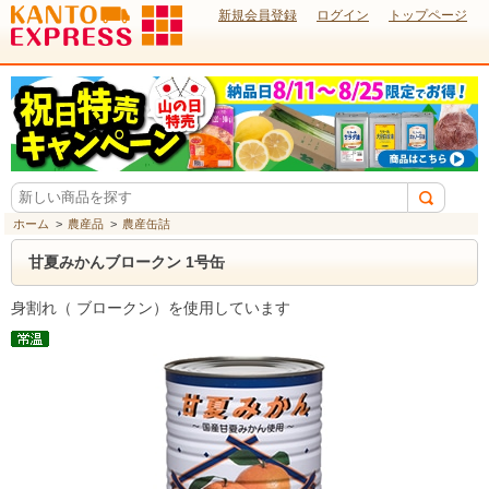
新規会員登録
ログイン
トップページ
ホーム
>
農産品
>
農産缶詰
甘夏みかんブロークン 1号缶
身割れ（ ブロークン）を使用しています