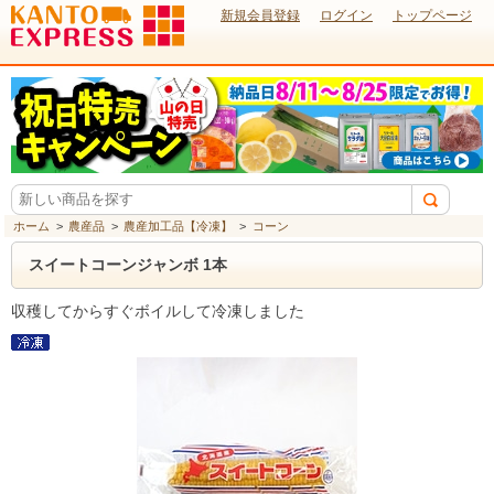
新規会員登録
ログイン
トップページ
ホーム
>
農産品
>
農産加工品【冷凍】
>
コーン
スイートコーンジャンボ 1本
収穫してからすぐボイルして冷凍しました