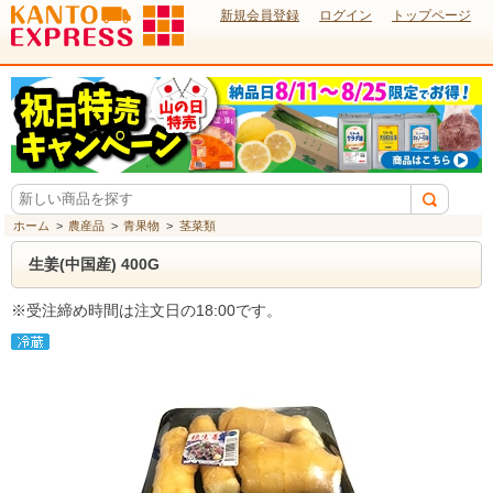
新規会員登録
ログイン
トップページ
ホーム
>
農産品
>
青果物
>
茎菜類
生姜(中国産) 400G
※受注締め時間は注文日の18:00です。