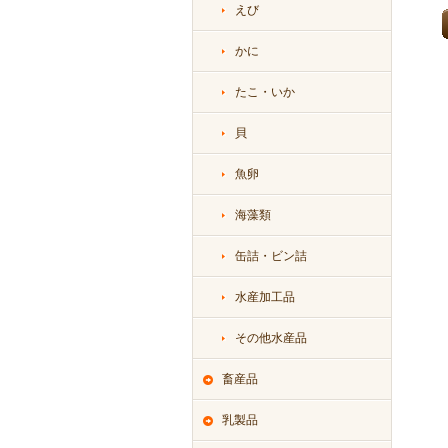
えび
かに
たこ・いか
貝
魚卵
海藻類
缶詰・ビン詰
水産加工品
その他水産品
畜産品
乳製品