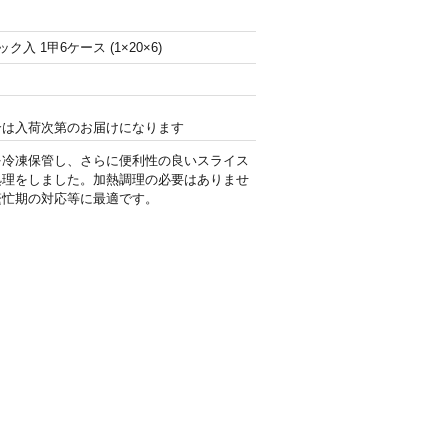
ク入 1甲6ケース (1×20×6)
合は入荷次第のお届けになります
を冷凍保管し、さらに便利性の良いスライス
処理をしました。加熱調理の必要はありませ
繁忙期の対応等に最適です。