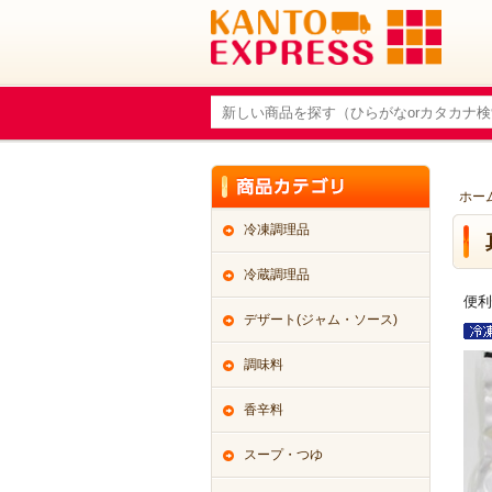
ホー
冷凍調理品
冷蔵調理品
便利
デザート(ジャム・ソース)
調味料
香辛料
スープ・つゆ