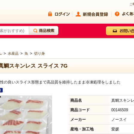
ご
>
>
>
ム
水産品
魚
切り身
真鯛スキンレス スライス 7G
性の良いスライス形態まで高品質を維持したまま冷凍処理をしました
商品名
真鯛スキンレ
商品コード
00146509
メーカー
ノースイ
産地・加工地
愛媛