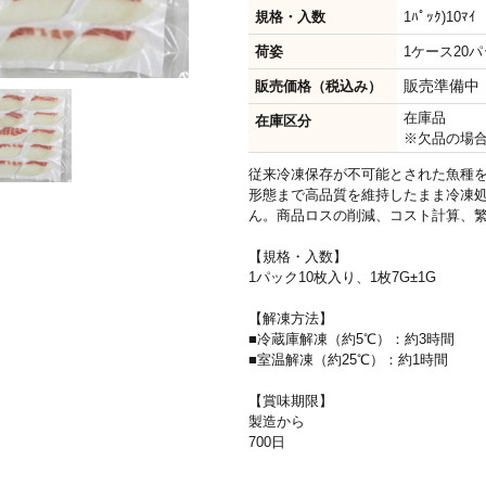
規格・入数
1ﾊﾟｯｸ)10ﾏｲ
荷姿
1ケース20パッ
販売準備中
販売価格（税込み）
在庫品
在庫区分
※欠品の場
従来冷凍保存が不可能とされた魚種
形態まで高品質を維持したまま冷凍
ん。商品ロスの削減、コスト計算、
【規格・入数】
1パック10枚入り、1枚7G±1G
【解凍方法】
■冷蔵庫解凍（約5℃）：約3時間
■室温解凍（約25℃）：約1時間
【賞味期限】
製造から
700日