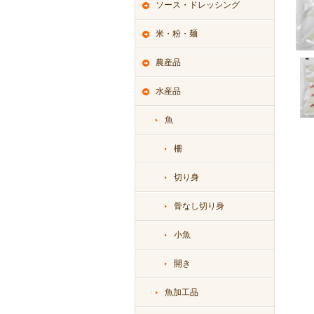
ソース・ドレッシング
米・粉・麺
農産品
水産品
魚
柵
切り身
骨なし切り身
小魚
開き
魚加工品