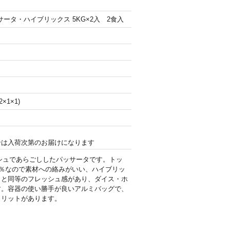
サータ・ハイブリックス 5KG×2入 2食入
×1×1)
合は入荷次第のお届けになります
シュであらごししたパッサータです。トッ
0％なので素材への絡みがいい、ハイブリッ
トと同等のフレッシュ感があり、ダイス・ホ
す。容器の使い勝手が良いアルミバッグで、
メリットがあります。