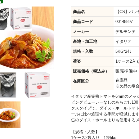
商品名
【CS】パッ
商品コード
00148897
メーカー
デルモンテ
産地・加工地
イタリア
規格・入数
5KG*2ｲﾘ
荷姿
1ケース2入 (2
販売準備中
販売価格（税込み）
在庫品
在庫区分
※欠品の場
イタリア産完熟トマトを6mmのメッ
ピングピューレーなしのあらごし10
クスタイプで、ダイス・ホールトマ
ールに比べ処理する手間が軽減しま
缶のダイス・ホールよりも使用する
【規格・入数】
1ケース2袋入り、1袋5kg