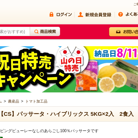
ご
>
>
ム
農産品
トマト加工品
【CS】パッサータ・ハイブリックス 5KG×2入 2食入
ピングピューレーなしのあらごし100％パッサータです