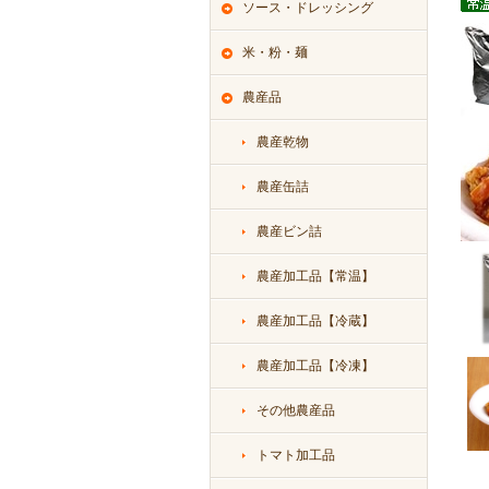
ソース・ドレッシング
米・粉・麺
農産品
農産乾物
農産缶詰
農産ビン詰
農産加工品【常温】
農産加工品【冷蔵】
農産加工品【冷凍】
その他農産品
トマト加工品