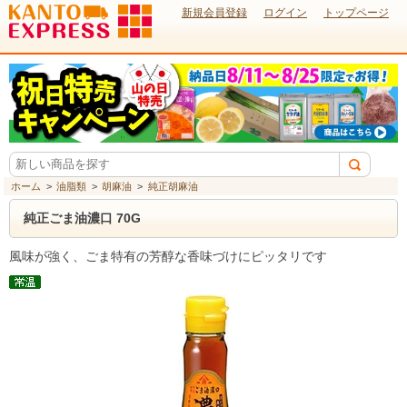
新規会員登録
ログイン
トップページ
ホーム
>
油脂類
>
胡麻油
>
純正胡麻油
純正ごま油濃口 70G
風味が強く、ごま特有の芳醇な香味づけにピッタリです