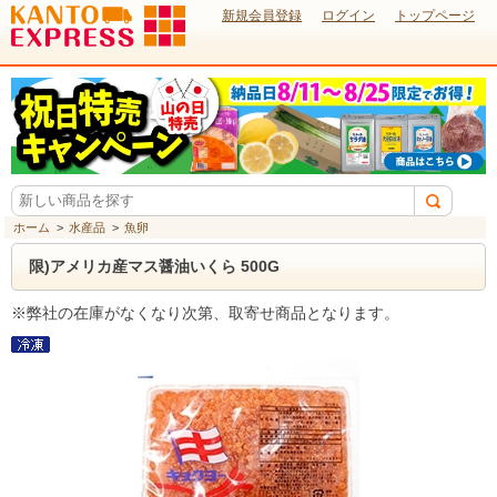
新規会員登録
ログイン
トップページ
ホーム
>
水産品
>
魚卵
限)アメリカ産マス醤油いくら 500G
※弊社の在庫がなくなり次第、取寄せ商品となります。