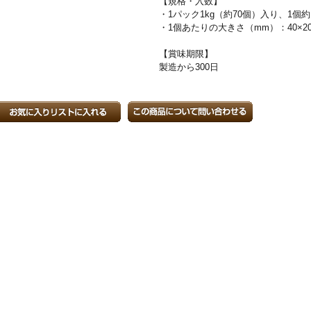
【規格・入数】
・1パック1kg（約70個）入り、1個約
・1個あたりの大きさ（mm）：40×20
【賞味期限】
製造から300日