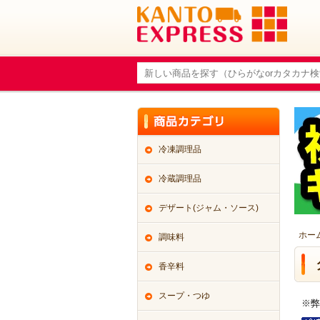
冷凍調理品
冷蔵調理品
デザート(ジャム・ソース)
ホー
調味料
香辛料
スープ・つゆ
※弊