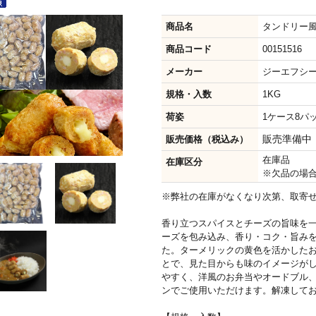
商品名
タンドリー風
商品コード
00151516
メーカー
ジーエフシ
規格・入数
1KG
荷姿
1ケース8パック
販売準備中
販売価格（税込み）
在庫品
在庫区分
※欠品の場
※弊社の在庫がなくなり次第、取寄
香り立つスパイスとチーズの旨味を
ーズを包み込み、香り・コク・旨み
た。ターメリックの黄色を活かした
とで、見た目からも味のイメージが
やすく、洋風のお弁当やオードブル
ンでご使用いただけます。解凍して