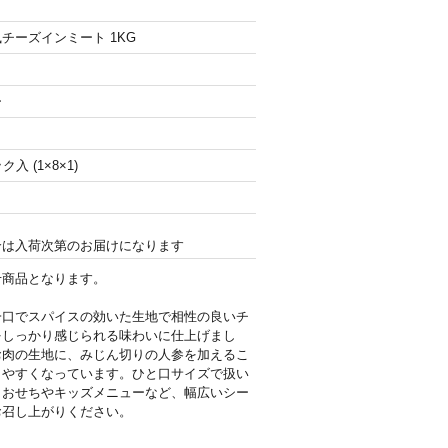
チーズインミート 1KG
ー
入 (1×8×1)
合は入荷次第のお届けになります
せ商品となります。
一口でスパイスの効いた生地で相性の良いチ
をしっかり感じられる味わいに仕上げまし
お肉の生地に、みじん切りの人参を加えるこ
しやすくなっています。ひと口サイズで扱い
、おせちやキッズメニューなど、幅広いシー
お召し上がりください。