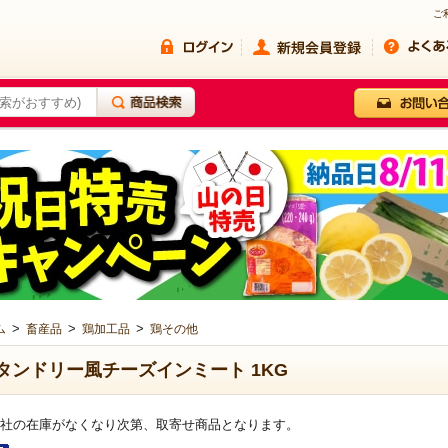
ご
>
>
>
ム
畜産品
鶏加工品
鶏その他
タンドリー風チーズインミート 1KG
社の在庫がなくなり次第、取寄せ商品となります。