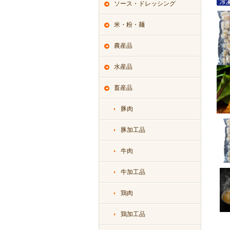
ソース・ドレッシング
米・粉・麺
農産品
水産品
畜産品
豚肉
豚加工品
牛肉
牛加工品
鶏肉
鶏加工品