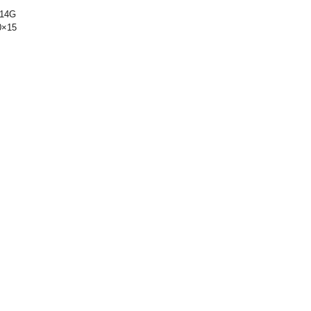
14G
×15