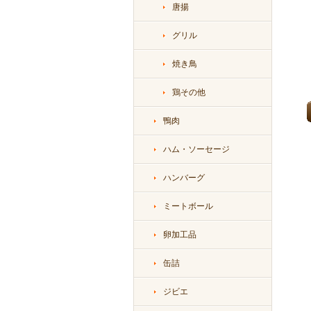
唐揚
グリル
焼き鳥
鶏その他
鴨肉
ハム・ソーセージ
ハンバーグ
ミートボール
卵加工品
缶詰
ジビエ