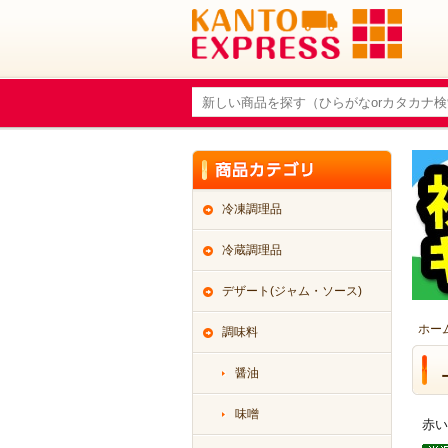
冷凍調理品
冷蔵調理品
デザート(ジャム・ソース)
ホー
調味料
醤油
味噌
赤い