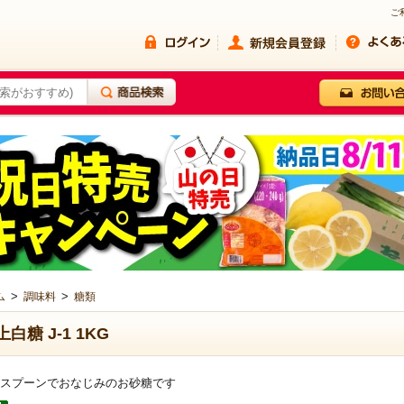
ご
>
>
ム
調味料
糖類
上白糖 J-1 1KG
スプーンでおなじみのお砂糖です