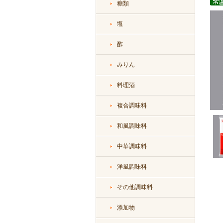
糖類
塩
酢
みりん
料理酒
複合調味料
和風調味料
中華調味料
洋風調味料
その他調味料
添加物