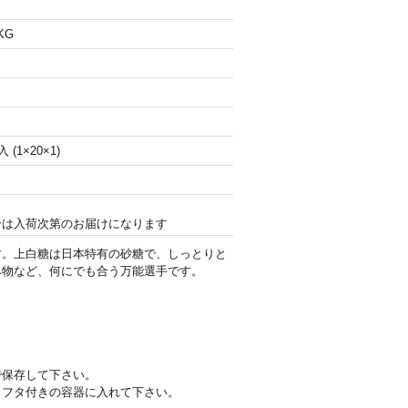
KG
(1×20×1)
合は入荷次第のお届けになります
す。上白糖は日本特有の砂糖で、しっとりと
み物など、何にでも合う万能選手です。
で保存して下さい。
、フタ付きの容器に入れて下さい。