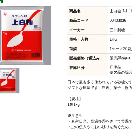
商品名
上白糖 J-1 1
商品コード
00403036
メーカー
三井製糖
規格・入数
1KG
荷姿
1ケース20袋入 
販売準備中
販売価格（税込み）
在庫品
在庫区分
※欠品の場
日本で最も多く使われている砂糖で
ソフトな風味です。料理、菓子、飲
【規格】
1袋1kg
※注意※
・直射日光、高温多湿をさけて常温
・虫の侵入やにおい移りを防ぐため