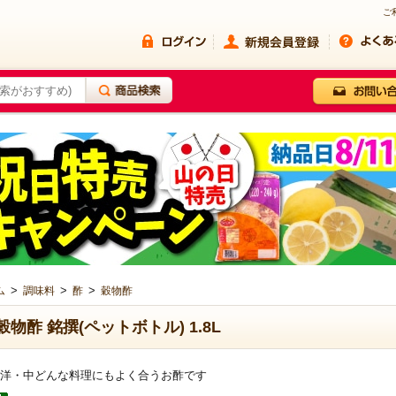
ご
>
>
>
ム
調味料
酢
穀物酢
穀物酢 銘撰(ペットボトル) 1.8L
洋・中どんな料理にもよく合うお酢です