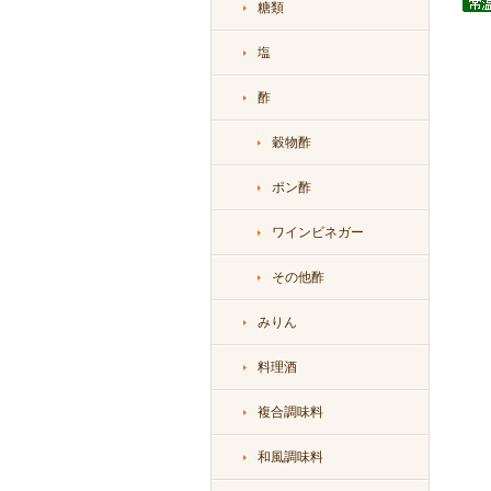
糖類
塩
酢
穀物酢
ポン酢
ワインビネガー
その他酢
みりん
料理酒
複合調味料
和風調味料