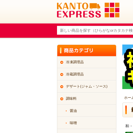
冷凍調理品
冷蔵調理品
デザート(ジャム・ソース)
ホー
調味料
醤油
味噌
和・