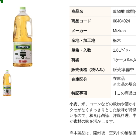
商品名
穀物酢 銘撰(
商品コード
00404024
メーカー
Mizkan
産地・加工地
栃木
規格・入数
1.8L/ﾍﾟｯﾄ
荷姿
1ケース6本入 
販売準備中
販売価格（税込み）
在庫品
在庫区分
※欠品の場
特記事項
【この商品は2
小麦、米、コーンなどの穀物や酒か
クセがなくすっきりとした酸味が特
いるので、和食は勿論、洋風料理、
が素材の味を活かします。
※本製品は、開封後、空気中の酢酸