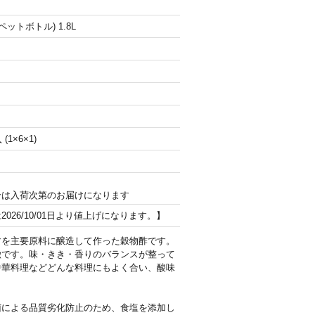
ペットボトル) 1.8L
(1×6×1)
合は入荷次第のお届けになります
026/10/01日より値上げになります。】
すを主要原料に醸造して作った穀物酢です。
徴です。味・きき・香りのバランスが整って
中華料理などどんな料理にもよく合い、酸味
菌による品質劣化防止のため、食塩を添加し