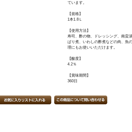
ています。
【規格】
1本1.8Ｌ
【使用方法】
寿司、酢の物、ドレッシング、南蛮
ぱり煮、いわしの酢煮などの肉、魚
理にもお使いいただけます。
【酸度】
4.2％
【賞味期間】
360日