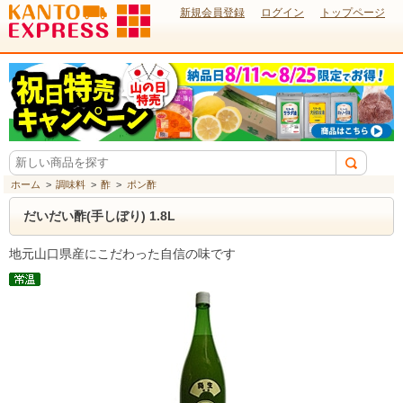
新規会員登録
ログイン
トップページ
ホーム
>
調味料
>
酢
>
ポン酢
だいだい酢(手しぼり) 1.8L
地元山口県産にこだわった自信の味です