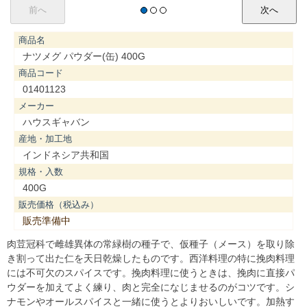
商品名
ナツメグ パウダー(缶) 400G
商品コード
01401123
メーカー
ハウスギャバン
産地・加工地
インドネシア共和国
規格・入数
400G
販売価格（税込み）
販売準備中
肉荳冠科で雌雄異体の常緑樹の種子で、仮種子（メース）を取り除
き割って出た仁を天日乾燥したものです。西洋料理の特に挽肉料理
には不可欠のスパイスです。挽肉料理に使うときは、挽肉に直接パ
ウダーを加えてよく練り、肉と完全になじませるのがコツです。シ
ナモンやオールスパイスと一緒に使うとよりおいしいです。加熱す