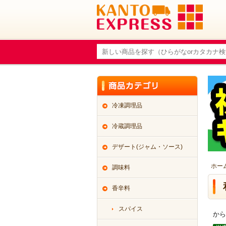
冷凍調理品
冷蔵調理品
デザート(ジャム・ソース)
ホー
調味料
香辛料
スパイス
から