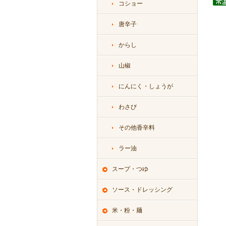
コショー
唐辛子
からし
山椒
にんにく・しょうが
わさび
その他香辛料
ラー油
スープ・つゆ
ソース・ドレッシング
米・粉・麺