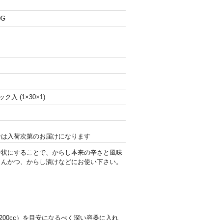
0G
ク入 (1×30×1)
合は入荷次第のお届けになります
粉状にすることで、からし本来の辛さと風味
とんかつ、からし漬けなどにお使い下さい。
200cc）を目安になるべく深い容器に入れ