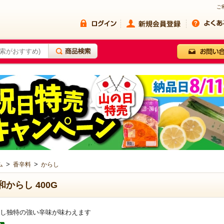
ご
>
>
ム
香辛料
からし
和からし 400G
し独特の強い辛味が味わえます