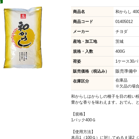
商品名
和からし 40
商品コード
01405012
メーカー
チヨダ
産地・加工地
茨城
規格・入数
400G
荷姿
1ケース30パッ
販売準備中
販売価格（税込み）
在庫品
在庫区分
※欠品の場
和からしはからしの種子を目の粗い
豊かな香りを味わえます。おでん、
【規格】
1パック400Ｇ
【使用方法】
本品1（100Ｇ）に対してぬるま湯2（