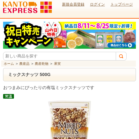
新規会員登録
ログイン
トップページ
ホーム
>
農産品
>
農産乾物
>
果実
ミックスナッツ 500G
おつまみにぴったりの有塩ミックスナッツです