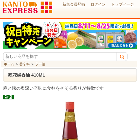
新規会員登録
ログイン
トップページ
ホーム
>
香辛料
>
ラー油
辣花椒香油 410ML
麻と辣の奥深い辛味に食欲をそそる香りが特徴です