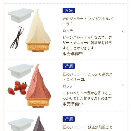
匠のジェラート マダガスカルバ
ニラ 2L
ロッテ
ビーンズシード入りなので、デ
ザートメニューに贅沢感を付与
することができます
販売準備中
匠のジェラート たっぷり果実ス
トロベリー 2L
ロッテ
ストロベリーの豊かな香りとし
っかりとした甘さが楽しめます
販売準備中
匠のジェラート 鉄釜焙煎黒ごま