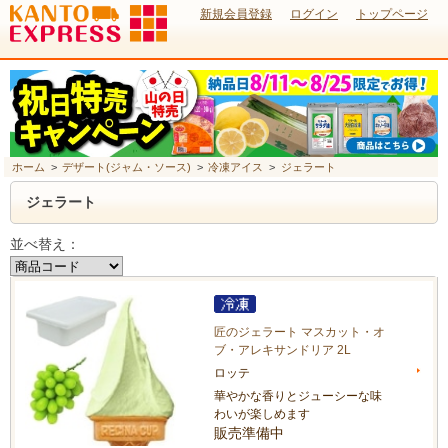
新規会員登録
ログイン
トップページ
ホーム
>
デザート(ジャム・ソース)
>
冷凍アイス
>
ジェラート
ジェラート
並べ替え：
匠のジェラート マスカット・オ
ブ・アレキサンドリア 2L
ロッテ
華やかな香りとジューシーな味
わいが楽しめます
販売準備中