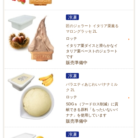
匠のジェラート イタリア栗薫る
マロングラッセ 2L
ロッテ
イタリア栗ダイスと滑らかなイ
タリア栗ペーストのジェラート
です
販売準備中
バラエティあじわいバナナミル
ク 2L
ロッテ
SDGｓ（フードロス削減）に貢
献できる原料「もったいないバ
ナナ」を使用しています
販売準備中