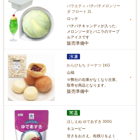
バラエティ パチパチメロンソー
ダ フロート 2L
ロッテ
パチパチキャンディが入った、
メロンソーダとバニラのマーブ
ルアイスです
販売準備中
わらびもち ドーナツ 1KG
山福
※弊社の在庫がなくなり次第、
取寄せ商品となります。
販売準備中
ほしえぬ ゆであずき 300G
キユーピー
甘さをおさえ、粒残りをよく