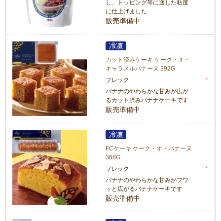
し、トッピング等に適した粘度
に仕上げました
販売準備中
カット済みケーキ ケーク・オ・
キャラメルバナーヌ 392G
フレック
バナナのやわらかな甘みが広が
るカット済みバナナケーキです
販売準備中
FCケーキ ケーク・オ・バナーヌ
368G
フレック
バナナのやわらかな甘みがフワ
ッと広がるバナナケーキです
販売準備中