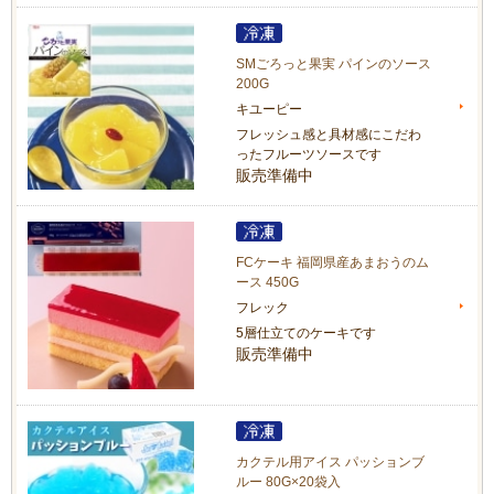
SMごろっと果実 パインのソース
200G
キユーピー
フレッシュ感と具材感にこだわ
ったフルーツソースです
販売準備中
FCケーキ 福岡県産あまおうのム
ース 450G
フレック
5層仕立てのケーキです
販売準備中
カクテル用アイス パッションブ
ルー 80G×20袋入