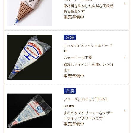
原材料を生かした自然な高級感
ある色彩です
販売準備中
ニッケン) フレッシュホイップ
1L
スカーフード工業
解凍してすぐにご使用いただけ
ます
販売準備中
フローズンホイップ 500ML
Umios
まろやかでクリーミーなデザー
トホイップクリームです
販売準備中