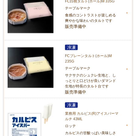
FC白桃タルト(ホール)M 335G
テーブルマーク
食感のコントラストが楽しめる
爽やかな味わいのタルトです
販売準備中
FCプレーンタルト(ホール)M
235G
テーブルマーク
サクサクのシュクレ生地と、し
っとりと口どけが良いダマンド
生地が特長のタルト台です
販売準備中
業務用 カルピス(R)アイスバーマ
ルチ 43ML
ロッテ
カルピスの甘酸っぱい美味しさ