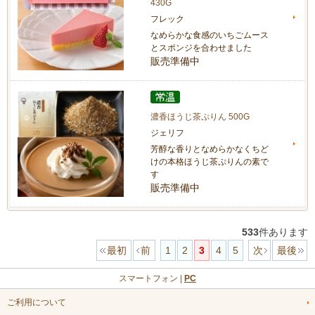
430G
フレック
なめらかな食感のいちごムース
とスポンジを合わせました
販売準備中
濃香ほうじ茶ぷりん 500G
ジェリフ
芳醇な香りとなめらかなくちど
けの本格ほうじ茶ぷりんの素で
す
販売準備中
533
件あります
最初
前
1
2
3
4
5
次
最後
スマートフォン |
PC
ご利用について