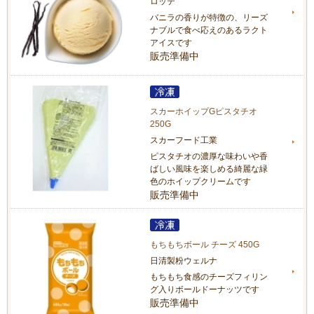
ロッテ
バニラの香りが特徴の、リーズ
ナブルで食べ応えのあるラクト
アイスです
販売準備中
スカーホイップGピスタチオ
250G
スカーフード工業
ピスタチオの濃厚な味わいや香
ばしい風味を楽しめる綺麗な緑
色のホイップクリームです
販売準備中
もちもちボール チーズ 450G
日清製粉ウェルナ
もちもち食感のチーズフィリン
グ入りボールドーナッツです
販売準備中