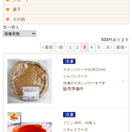
菓子
その他
並べ替え：
533
件あります
最初
前
1
2
3
4
5
次
最後
スポンジケーキ白(Φ21cm)
ジャパンフード
冷凍のスポンジケーキです
販売準備中
プリン 60G 40食入
ニチレイフーズ