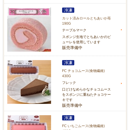
カット済みロールとちあいか苺
190G
テーブルマーク
スポンジ生地でとちあいかのピ
ューレを使用しています
販売準備中
FC チョコムース(食物繊維)
430G
フレック
口どけなめらかなチョコムース
をスポンジに重ねたチョコケー
キです
販売準備中
FC いちごムース(食物繊維)