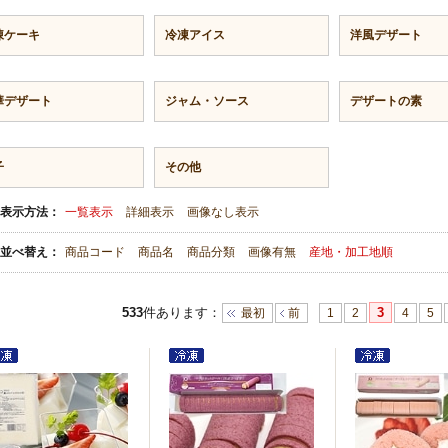
凍ケーキ
冷凍アイス
洋風デザート
華デザート
ジャム・ソース
デザートの素
子
その他
表示方法：
一覧表示
詳細表示
画像なし表示
並べ替え：
商品コード
商品名
商品分類
画像有無
産地・加工地順
533
件あります
：
3
最初
前
1
2
4
5