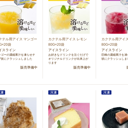
クテル用アイス マンゴー
カクテル用アイス レモン
カクテル用アイス
G×20袋
80G×20袋
80G×20袋
イスライン
アイスライン
アイスライン
ンゴーの濃縮果汁を凍らせチ
お好きなドリンクを注ぐだげで
巨峰の濃縮果汁を凍
プ状にクラッシュしました
オリジナルドリンクが出来上が
状にクラッシュしま
ります
販売準備中
販売準備中