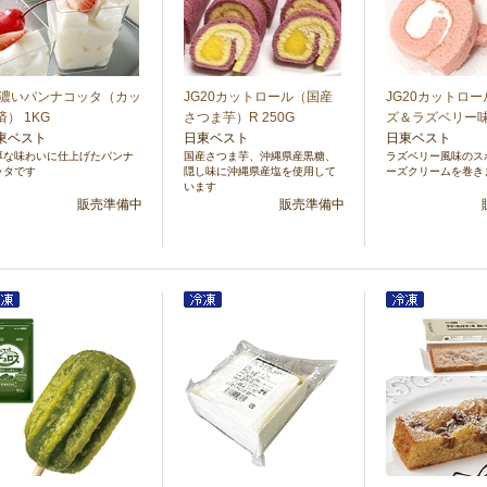
G濃いパンナコッタ（カッ
JG20カットロール（国産
JG20カットロ
済） 1KG
さつま芋）R 250G
ズ＆ラズベリー味）
東ベスト
日東ベスト
日東ベスト
厚な味わいに仕上げたパンナ
国産さつま芋、沖縄県産黒糖、
ラズベリー風味のス
ッタです
隠し味に沖縄県産塩を使用して
ーズクリームを巻き
います
販売準備中
販売準備中