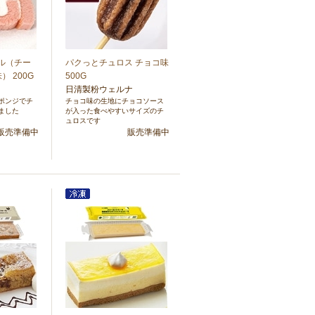
ール（チー
パクっとチュロス チョコ味
 200G
500G
日清製粉ウェルナ
ポンジでチ
チョコ味の生地にチョコソース
ました
が入った食べやすいサイズのチ
ュロスです
販売準備中
販売準備中