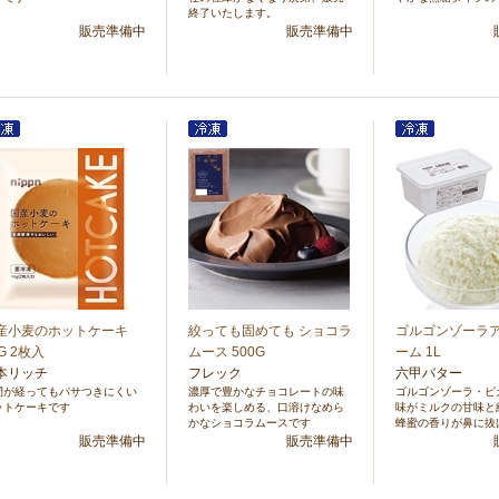
終了いたします。
販売準備中
販売準備中
産小麦のホットケーキ
絞っても固めても ショコラ
ゴルゴンゾーラ
G 2枚入
ムース 500G
ーム 1L
本リッチ
フレック
六甲バター
間が経ってもパサつきにくい
濃厚で豊かなチョコレートの味
ゴルゴンゾーラ・ピ
ットケーキです
わいを楽しめる、口溶けなめら
味がミルクの甘味と
かなショコラムースです
蜂蜜の香りが鼻に抜
販売準備中
販売準備中