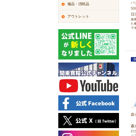
パ
備品・消耗品
50
日
アウトレット
抹
た
で
森
森
口
ッ