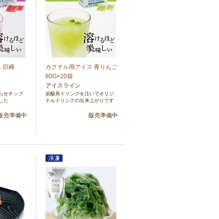
 巨峰
カクテル用アイス 青りんご
80G×20袋
アイスライン
らせチップ
炭酸系ドリンクを注いでオリジ
した
ナルドリンクの出来上がりです
販売準備中
販売準備中