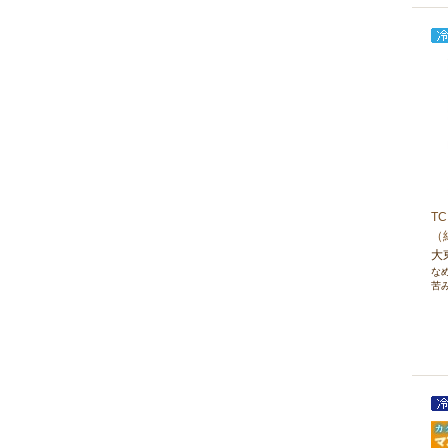
T
（
大
な
苦