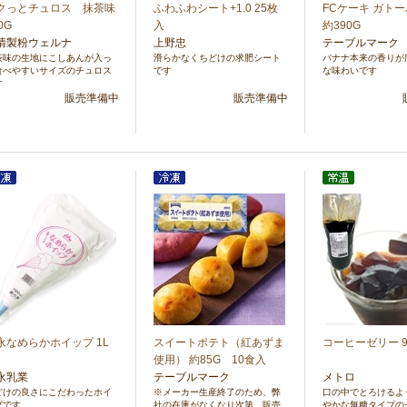
クっとチュロス 抹茶味
ふわふわシート+1.0 25枚
FCケーキ ガト
0G
入
約390G
清製粉ウェルナ
上野忠
テーブルマーク
茶味の生地にこしあんが入っ
滑らかなくちどけの求肥シート
バナナ本来の香りが
食べやすいサイズのチュロス
です
な味わいです
す
販売準備中
販売準備中
永なめらかホイップ 1L
スイートポテト（紅あずま
コーヒーゼリー 9
使用） 約85G 10食入
永乳業
テーブルマーク
メトロ
どけの良さにこだわったホイ
※メーカー生産終了のため、弊
口の中でとろけるよ
プです
社の在庫がなくなり次第、販売
やかな無糖タイプの