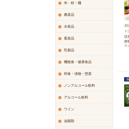
米・粉・麺
農産品
J
水産品
ト
日
畜産品
濃
コ
乳製品
機能食・健康食品
和食・漬物・惣菜
ノンアルコール飲料
アルコール飲料
ワイン
油脂類