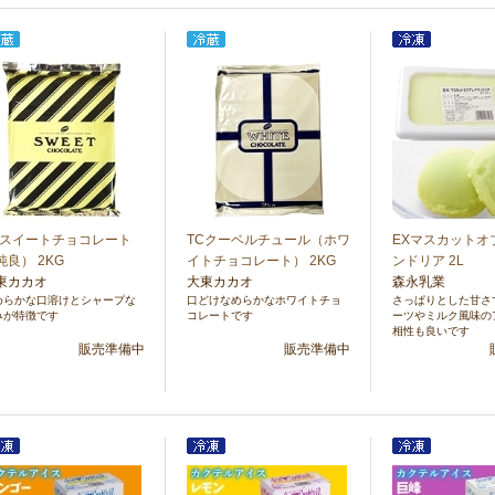
Cスイートチョコレート
TCクーベルチュール（ホワ
EXマスカットオ
純良） 2KG
イトチョコレート） 2KG
ンドリア 2L
東カカオ
大東カカオ
森永乳業
めらかな口溶けとシャープな
口どけなめらかなホワイトチョ
さっぱりとした甘さ
みが特徴です
コレートです
ーツやミルク風味の
相性も良いです
販売準備中
販売準備中