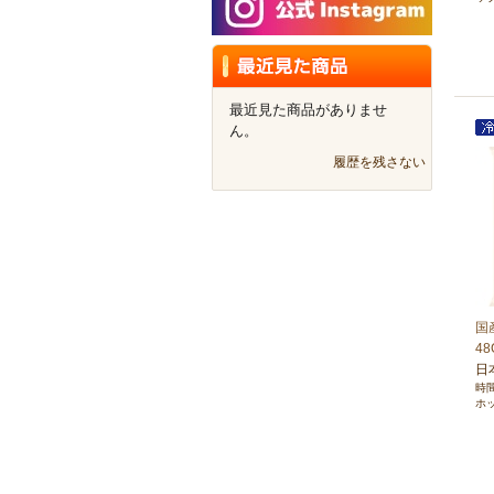
最近見た商品がありませ
ん。
履歴を残さない
国
48
日
時
ホ