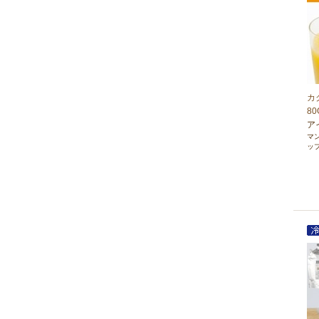
カ
80
ア
マ
ッ