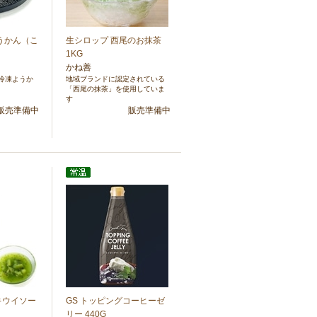
ようかん（こ
生シロップ 西尾のお抹茶
1KG
かね善
冷凍ようか
地域ブランドに認定されている
「西尾の抹茶」を使用していま
す
販売準備中
販売準備中
キウイソー
GS トッピングコーヒーゼ
リー 440G