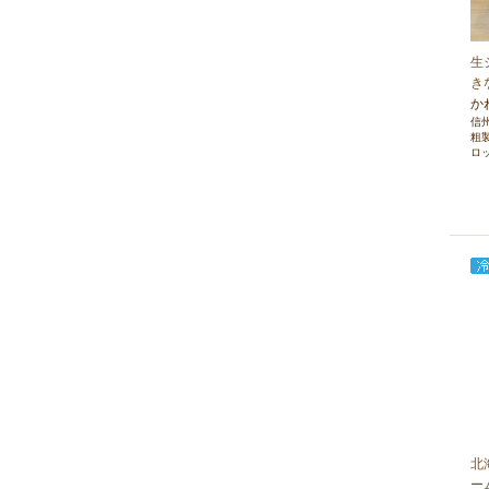
生
き
か
信
粗
ロ
北
ー