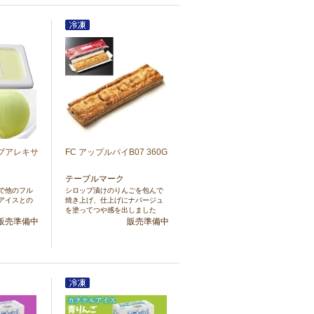
ブアレキサ
FC アップルパイB07 360G
テーブルマーク
で他のフル
シロップ漬けのりんごを包んで
アイスとの
焼き上げ、仕上げにナパージュ
を塗ってつや感を出しました
販売準備中
販売準備中