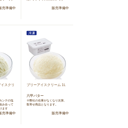
販売準備中
販売準備中
アイスクリ
ブリーアイスクリーム 1L
六甲バター
カンテの塩
※弊社の在庫がなくなり次第、
絡み合って
取寄せ商品となります。
けます
販売準備中
販売準備中