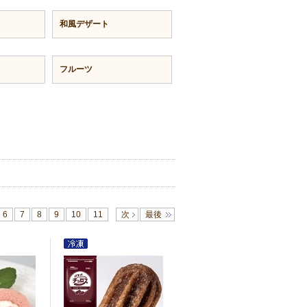
和風デザート
フルーツ
6
7
8
9
10
11
次
最後