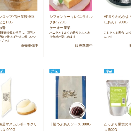
シロップ 信州産鞍掛豆
シフォンケーキ(バニラミル
VPS やわらか
なこ1KG
ク)R 220G
しあん） 900G
ね善
ケーオー産業
州産鞍掛豆を使用し、豆乳と
バニラとミルクの香りとふんわ
こしあんを配合した
製糖で仕上げた体に優しいシ
り食感が楽しめます
んです
ップです
販売準備中
販売準備中
海道マスカルポーネクリ
十勝つぶあんソース 300G
たっぷり果実の
ムＣ 900G
ス 500G