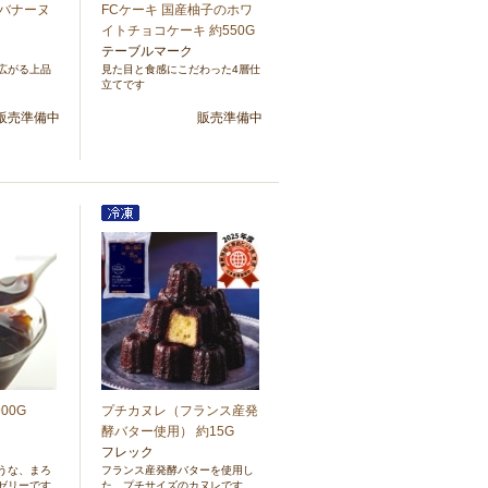
ーバナーヌ
FCケーキ 国産柚子のホワ
イトチョコケーキ 約550G
テーブルマーク
広がる上品
見た目と食感にこだわった4層仕
立てです
販売準備中
販売準備中
00G
プチカヌレ（フランス産発
酵バター使用） 約15G
フレック
うな、まろ
フランス産発酵バターを使用し
ゼリーです
た、プチサイズのカヌレです