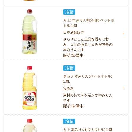
万上) 本みりん割烹(創) ペットボ
トル 1.8L
日本酒類販売
さらりとした上品な香りと甘
み、コクのあるうまみが特長の
本みりんです
販売準備中
タカラ 本みりん(ペットボトル)
1.8L
宝酒造
素材の持ち味を活かす本みりん
です
販売準備中
万上 本みりん(ポリボトル) 1.8L