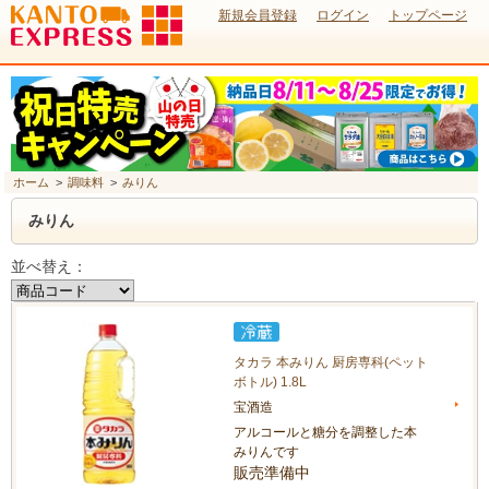
新規会員登録
ログイン
トップページ
ホーム
>
調味料
>
みりん
みりん
並べ替え：
タカラ 本みりん 厨房専科(ペット
ボトル) 1.8L
宝酒造
アルコールと糖分を調整した本
みりんです
販売準備中