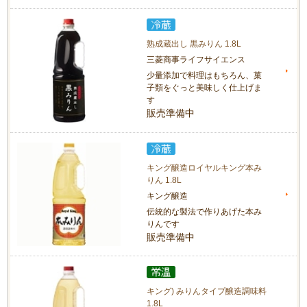
熟成蔵出し 黒みりん 1.8L
三菱商事ライフサイエンス
少量添加で料理はもちろん、菓
子類をぐっと美味しく仕上げま
す
販売準備中
キング醸造ロイヤルキング本み
りん 1.8L
キング醸造
伝統的な製法で作りあげた本み
りんです
販売準備中
キング) みりんタイプ醸造調味料
1.8L