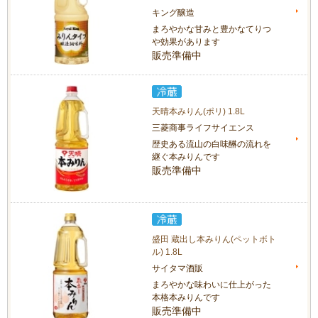
キング醸造
まろやかな甘みと豊かなてりつ
や効果があります
販売準備中
天晴本みりん(ポリ) 1.8L
三菱商事ライフサイエンス
歴史ある流山の白味醂の流れを
継ぐ本みりんです
販売準備中
盛田 蔵出し本みりん(ペットボト
ル) 1.8L
サイタマ酒販
まろやかな味わいに仕上がった
本格本みりんです
販売準備中