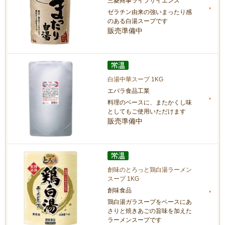
三菱商事ライフサイエンス
ゼラチン由来の強いまったり感
のある白湯スープです
販売準備中
白湯中華スープ 1KG
エバラ食品工業
料理のベースに、またかくし味
としてもご使用いただけます
販売準備中
創味のとろっと鶏白湯ラーメン
スープ 1KG
創味食品
鶏白湯ガラスープをベースにあ
さりと焼きあごの旨味を加えた
ラーメンスープです