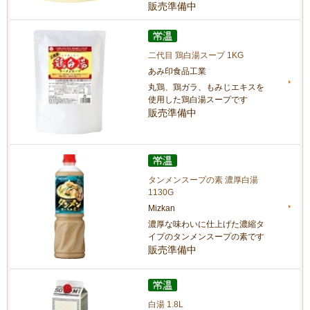
販売準備中
二代目 鶏白湯スープ 1KG
あみ印食品工業
丸鶏、鶏ガラ、もみじエキスを
使用した鶏白湯スープです
販売準備中
タンメンスープの素 濃厚白湯
1130G
Mizkan
濃厚な味わいに仕上げた濃縮タ
イプのタンメンスープの素です
販売準備中
白湯 1.8L