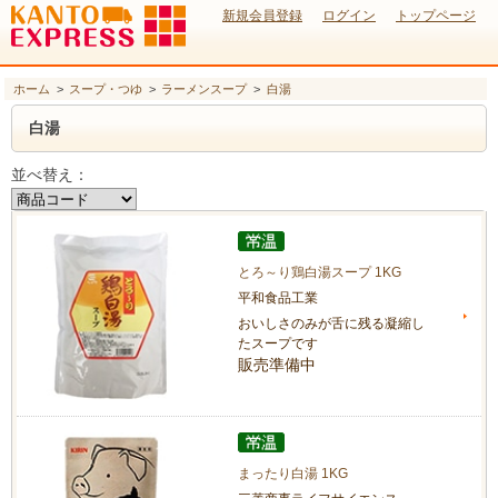
新規会員登録
ログイン
トップページ
ホーム
>
スープ・つゆ
>
ラーメンスープ
>
白湯
白湯
並べ替え：
とろ～り鶏白湯スープ 1KG
平和食品工業
おいしさのみが舌に残る凝縮し
たスープです
販売準備中
まったり白湯 1KG