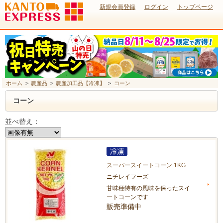
新規会員登録
ログイン
トップページ
ホーム
>
農産品
>
農産加工品【冷凍】
>
コーン
コーン
並べ替え：
スーパースイートコーン 1KG
ニチレイフーズ
甘味種特有の風味を保ったスイ
ートコーンです
販売準備中