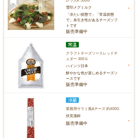
レラ入K 500G
雪印メグミルク
「冷たい状態で」「常温状態
で」糸引き性があるチーズソフ
トです
販売準備中
クラフトチーズソースレッドチ
ェダー 300Ｇ
ハインツ日本
鮮やかな色が楽しめるチーズソ
ースです
販売準備中
業務用サラミ風&チーズ 約400G
伏見蒲鉾
販売準備中