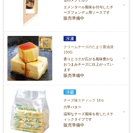
雪印メグミルク
エメンタール風味を付与したチ
ーズフォンデュ用ソースです
販売準備中
クリームチーズのたまり醤油漬
150G
香りとコクが広がる風味豊かな
おつまみチーズに仕上がってい
ます
販売準備中
チーズ味スティック 18Ｇ
六甲バター
温和なチーズ風味を有したステ
ィックタイプです
販売準備中