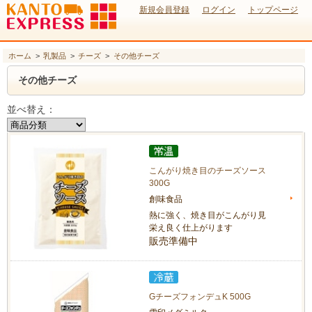
新規会員登録
ログイン
トップページ
ホーム
>
乳製品
>
チーズ
>
その他チーズ
その他チーズ
並べ替え：
こんがり焼き目のチーズソース
300G
創味食品
熱に強く、焼き目がこんがり見
栄え良く仕上がります
販売準備中
GチーズフォンデュK 500G