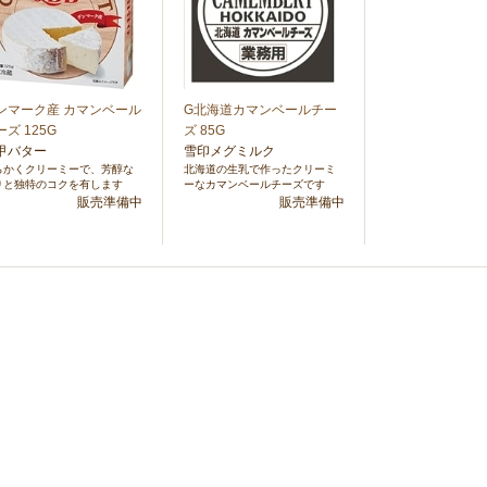
ンマーク産 カマンベール
G北海道カマンベールチー
ーズ 125G
ズ 85G
甲バター
雪印メグミルク
らかくクリーミーで、芳醇な
北海道の生乳で作ったクリーミ
りと独特のコクを有します
ーなカマンベールチーズです
販売準備中
販売準備中