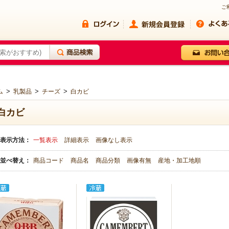
ご
>
>
>
ム
乳製品
チーズ
白カビ
白カビ
表示方法：
一覧表示
詳細表示
画像なし表示
並べ替え：
商品コード
商品名
商品分類
画像有無
産地・加工地順