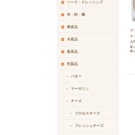
ソース・ドレッシング
米・粉・麺
農産品
デ
チ
水産品
六
柔
畜産品
香
乳製品
バター
マーガリン
チーズ
プロセスチーズ
フレッシュチーズ