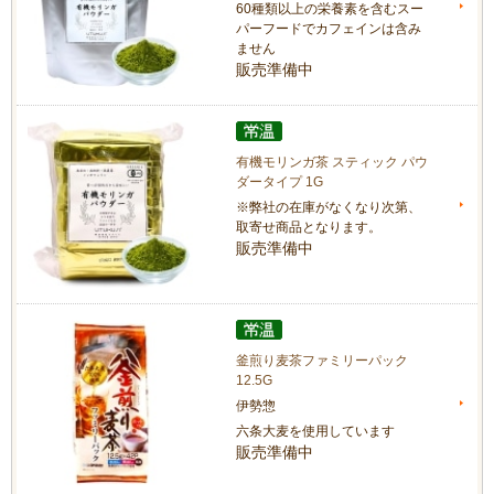
60種類以上の栄養素を含むスー
パーフードでカフェインは含み
ません
販売準備中
有機モリンガ茶 スティック パウ
ダータイプ 1G
※弊社の在庫がなくなり次第、
取寄せ商品となります。
販売準備中
釜煎り麦茶ファミリーパック
12.5G
伊勢惣
六条大麦を使用しています
販売準備中