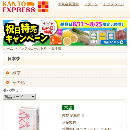
新規会員登録
ログイン
トップページ
ホーム
>
ノンアルコール飲料
>
日本茶
日本茶
緑茶
その他
並べ替え：
茜茶 業務用 1L
遠藤製餡
焼酎割りやカクテルとしてもお