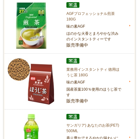
AGFプロフェッショナル煎茶
180G
味の素AGF
ほのかな火香とまろやかな渋み
のインスタントティーです
販売準備中
業務用インスタントティ 徳用ほ
うじ茶 180G
味の素AGF
国産茶葉100％使用のほうじ茶で
す
販売準備中
サンガリア) あなたのお茶(PET)
500ML
香り豊かでまろやかな味わいに