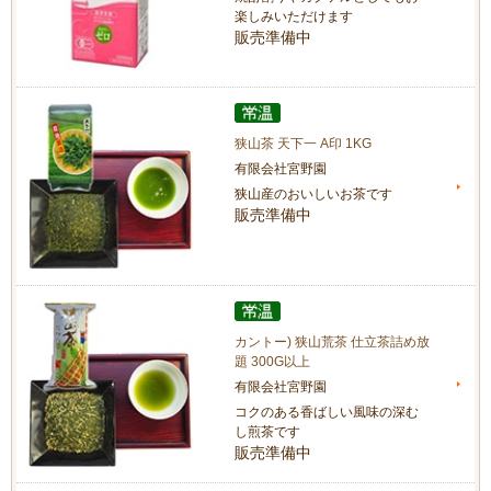
楽しみいただけます
販売準備中
狭山茶 天下一 A印 1KG
有限会社宮野園
狭山産のおいしいお茶です
販売準備中
カントー) 狭山荒茶 仕立茶詰め放
題 300G以上
有限会社宮野園
コクのある香ばしい風味の深む
し煎茶です
販売準備中