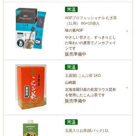
AGFプロフェッショナル むぎ茶
（1L用） 8G×10袋入
味の素AGF
やさしい甘さと、すっきりとし
た味わいの麦茶でノンカフェイ
ンです
販売準備中
玉露園) こんぶ茶 1KG
山崎園
北海道羅臼産の良質ラウス昆布
を使用したこんぶ茶です
販売準備中
玉露入りお茶(紙パック) 1L