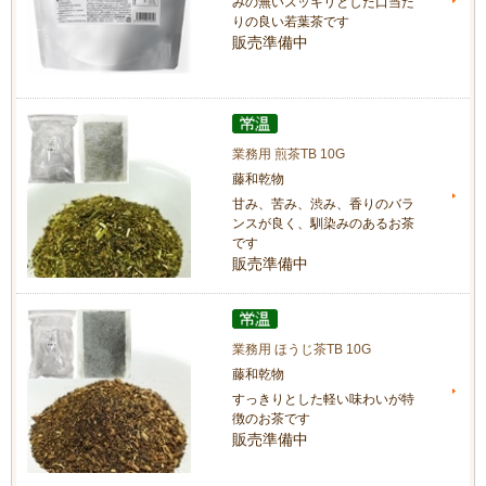
みの無いスッキリとした口当た
りの良い若葉茶です
販売準備中
業務用 煎茶TB 10G
藤和乾物
甘み、苦み、渋み、香りのバラ
ンスが良く、馴染みのあるお茶
です
販売準備中
業務用 ほうじ茶TB 10G
藤和乾物
すっきりとした軽い味わいが特
徴のお茶です
販売準備中