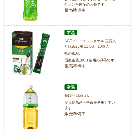
仕上げた国産のお茶です
販売準備中
AGFプロフェッショナル 玉露入
り緑茶2L用 11.5G 10食入
味の素AGF
国産茶葉100％使用の緑茶です
販売準備中
茶ゆり 緑茶 2Ｌ
鹿児島県産一番茶を使用してい
ます
販売準備中