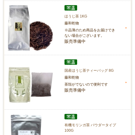
ほうじ茶 1KG
藤和乾物
※品薄のため商品をお届けでき
ない場合がございます。
販売準備中
国産ほうじ茶ティーバッグ 8G
藤和乾物
茶殻がでないので便利です
販売準備中
有機モリンガ茶 パウダータイプ
100G