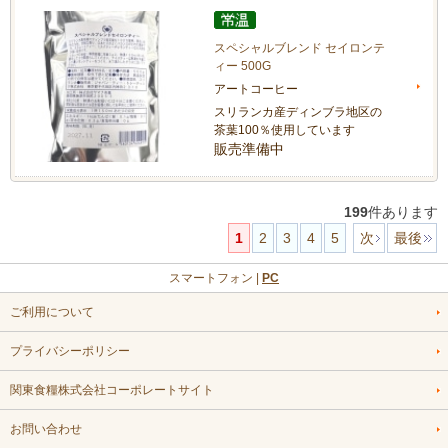
スペシャルブレンド セイロンテ
ィー 500G
アートコーヒー
スリランカ産ディンブラ地区の
茶葉100％使用しています
販売準備中
199
件あります
1
2
3
4
5
次
最後
スマートフォン |
PC
ご利用について
プライバシーポリシー
関東食糧株式会社コーポレートサイト
お問い合わせ