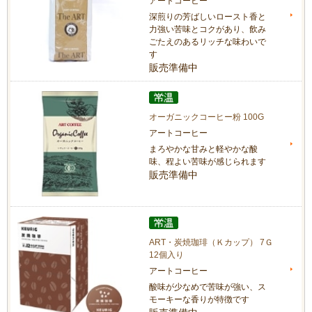
アートコーヒー
深煎りの芳ばしいロースト香と
力強い苦味とコクがあり、飲み
ごたえのあるリッチな味わいで
す
販売準備中
オーガニックコーヒー粉 100G
アートコーヒー
まろやかな甘みと軽やかな酸
味、程よい苦味が感じられます
販売準備中
ART・炭焼珈琲（Ｋカップ） 7Ｇ
12個入り
アートコーヒー
酸味が少なめで苦味が強い、ス
モーキーな香りが特徴です