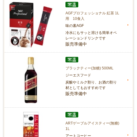
AGFプロフェッショナル 紅茶 1L
用 10食入
味の素AGF
冷水にもサッと溶ける簡単オペ
レーションドリンクです
販売準備中
ブラックティー(加糖) 500ML
ジーエスフード
炭酸やミルク割り、お酒の割り
材としてもおすすめです
販売準備中
ARTゲーブルアイスティー(無糖)
1L
アートコーヒー