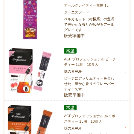
アールグレイティー無糖 1L
ジーエスフード
ベルガモット（柑橘系）の豊潤
で爽やかな香りが広がるアール
グレイです
販売準備中
AGF プロフェッショナル ピーチ
ティー 1L用 10食入
味の素AGF
ピーチにアッサムティーを合わ
せた、豊かな香りのフレーバー
ティーです
販売準備中
AGFプロフェッショナル ルイボ
スティー 1L用 10食入
味の素AGF