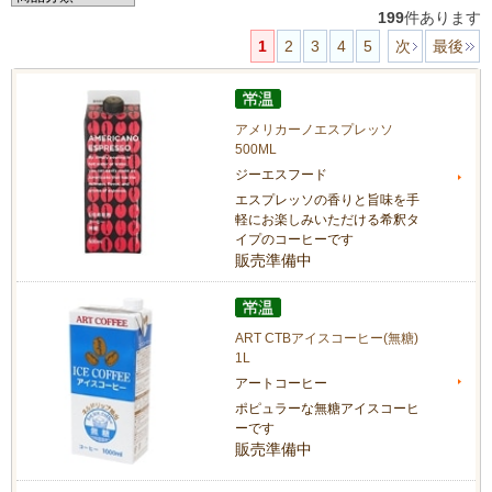
199
件あります
1
2
3
4
5
次
最後
アメリカーノエスプレッソ
500ML
ジーエスフード
エスプレッソの香りと旨味を手
軽にお楽しみいただける希釈タ
イプのコーヒーです
販売準備中
ART CTBアイスコーヒー(無糖)
1L
アートコーヒー
ポピュラーな無糖アイスコーヒ
ーです
販売準備中