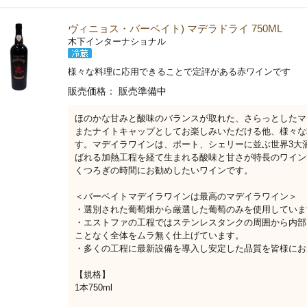
ヴィニョス・バーベイト) マデラドライ 750ML
木下インターナショナル
様々な料理に応用できることで定評がある赤ワインです
販売価格：
販売準備中
ほのかな甘みと酸味のバランスが取れた、さらっとしたマ
またナイトキャップとしてお楽しみいただける他、様々な
す。マデイラワインは、ポート、シェリーに並ぶ世界3大
ばれる加熱工程を経て生まれる酸味と甘さが特長のワイン
くつろぎの時間にお勧めしたいワインです。
＜バーベイトマデイラワインは最高のマデイラワイン＞
・選別された葡萄畑から厳選した葡萄のみを使用していま
・エストファの工程ではステンレスタンクの周囲から内部
ことなく全体をムラ無く仕上げています。
・多くの工程に最新設備を導入し安定した品質を皆様にお
【規格】
1本750ml