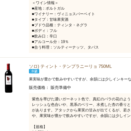
＜ワイン情報＞
■産地：ポルトガル
■ワイナリー：ヴィニョスバーベイト
■タイプ：甘味果実酒
■ブドウ品種：ティンタ・ネグラ
■ボディ：フル
■飲み口：辛口
■アルコール分：19％
■合う料理：ソルティーナッツ、タパス
ソロ) ティント・テンプラニーリョ 750ML
果実味が豊かで飲みやすいですが、余韻には少しインキー
販売価格：
販売準備中
紫色を帯びた濃いガーネット色で、真紅のバラの花のよう
レッシュな色合いや、黒系のベリー、水煮した杏の香りと
があります。アタックから果実の甘みが出てくるが、若さ
や、果実味が豊かで飲みやすいですが、余韻には少しイン
【規格】