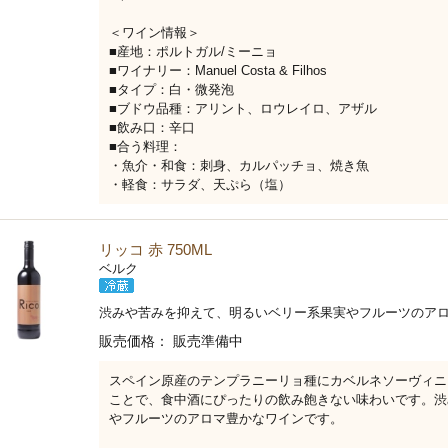
＜ワイン情報＞
■産地：ポルトガル/ミーニョ
■ワイナリー：Manuel Costa & Filhos
■タイプ：白・微発泡
■ブドウ品種：アリント、ロウレイロ、アザル
■飲み口：辛口
■合う料理：
・魚介・和食：刺身、カルパッチョ、焼き魚
・軽食：サラダ、天ぷら（塩）
リッコ 赤 750ML
ベルク
渋みや苦みを抑えて、明るいベリー系果実やフルーツのア
販売価格：
販売準備中
スペイン原産のテンプラニーリョ種にカベルネソーヴィニ
ことで、食中酒にぴったりの飲み飽きない味わいです。渋
やフルーツのアロマ豊かなワインです。