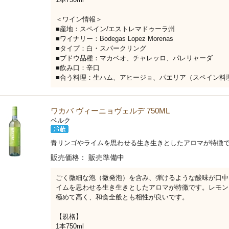
＜ワイン情報＞
■産地：スペイン/エストレマドゥーラ州
■ワイナリー：Bodegas Lopez Morenas
■タイプ：白・スパークリング
■ブドウ品種：マカベオ、チャレッロ、パレリャーダ
■飲み口：辛口
■合う料理：生ハム、アヒージョ、パエリア（スペイン料
ワカバ ヴィーニョヴェルデ 750ML
ベルク
青リンゴやライムを思わせる生き生きとしたアロマが特徴
販売価格：
販売準備中
ごく微細な泡（微発泡）を含み、弾けるような酸味が口中
イムを思わせる生き生きとしたアロマが特徴です。レモン
極めて高く、和食全般とも相性が良いです。
【規格】
1本750ml