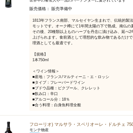
世界中の著名人や一流のバーテンダーに愛されています
販売価格：
販売準備中
1813年フランス南部、マルセイヤン生まれで、伝統的製
モットです。オーク樽にて1年間太陽の下で熟成、南仏の
その後、20種類以上ものハーブを丹念に漬け込み、延べ
上げられます。食前酒として理想的な飲み物であるだけで
理酒としても最適です。
【規格】
1本750ml
＜ワイン情報＞
■産地：フランス/マルティーニ・エ・ロッシ
■タイプ：フレーバードワイン
■ブドウ品種：ピクプール、クレレット
■飲み口：辛口
■アルコール分：18％
■合う料理：白身魚料理全般
フローリオ) マルサラ・スペリオーレ・ドルチェ 750
モンテ物産