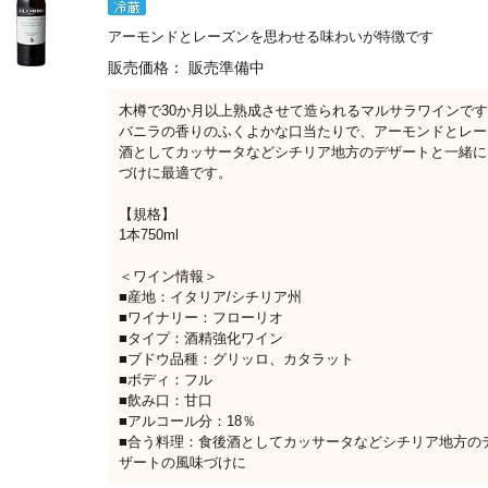
アーモンドとレーズンを思わせる味わいが特徴です
販売価格：
販売準備中
木樽で30か月以上熟成させて造られるマルサラワインで
バニラの香りのふくよかな口当たりで、アーモンドとレー
酒としてカッサータなどシチリア地方のデザートと一緒に
づけに最適です。
【規格】
1本750ml
＜ワイン情報＞
■産地：イタリア/シチリア州
■ワイナリー：フローリオ
■タイプ：酒精強化ワイン
■ブドウ品種：グリッロ、カタラット
■ボディ：フル
■飲み口：甘口
■アルコール分：18％
■合う料理：食後酒としてカッサータなどシチリア地方の
ザートの風味づけに