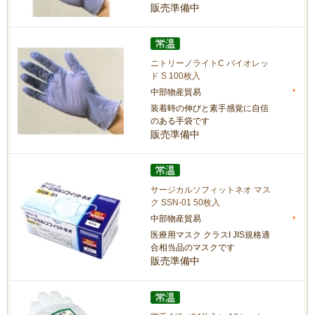
販売準備中
ニトリーノライトC バイオレッ
ド S 100枚入
中部物産貿易
装着時の伸びと素手感覚に自信
のある手袋です
販売準備中
サージカルソフィットネオ マス
ク SSN-01 50枚入
中部物産貿易
医療用マスク クラスI JIS規格適
合相当品のマスクです
販売準備中