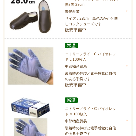
無) 黒 28cm
兼光産業
サイズ：28cm 黒色のかかと無
しコックシューズです
販売準備中
ニトリーノライトC バイオレッ
ド L 100枚入
中部物産貿易
装着時の伸びと素手感覚に自信
のある手袋です
販売準備中
ニトリーノライトC バイオレッ
ド M 100枚入
中部物産貿易
装着時の伸びと素手感覚に自信
のある手袋です