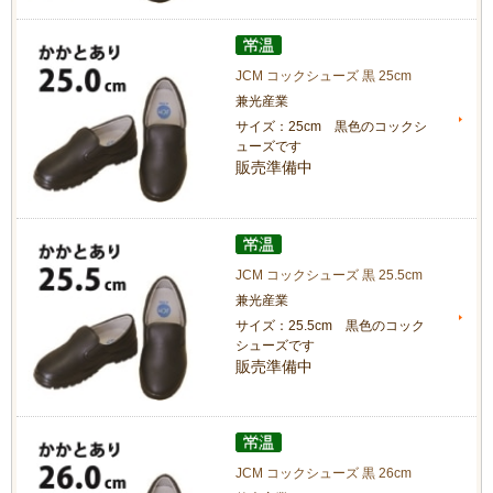
JCM コックシューズ 黒 25cm
兼光産業
サイズ：25cm 黒色のコックシ
ューズです
販売準備中
JCM コックシューズ 黒 25.5cm
兼光産業
サイズ：25.5cm 黒色のコック
シューズです
販売準備中
JCM コックシューズ 黒 26cm