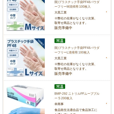
限)プラスチック手袋PF48パウダ
ーフリーM清掃用 100枚入
大黒工業
※弊社の在庫がなくなり次第、
取寄せ商品となります。
販売準備中
限)プラスチック手袋PF48パウダ
ーフリーL清掃用 100枚入
大黒工業
※弊社の在庫がなくなり次第、
取寄せ商品となります。
販売準備中
BMP-292 ニトリルPFムーブブル
ー S 200枚入
幸商事
食品衛生法適合品で食品加工に