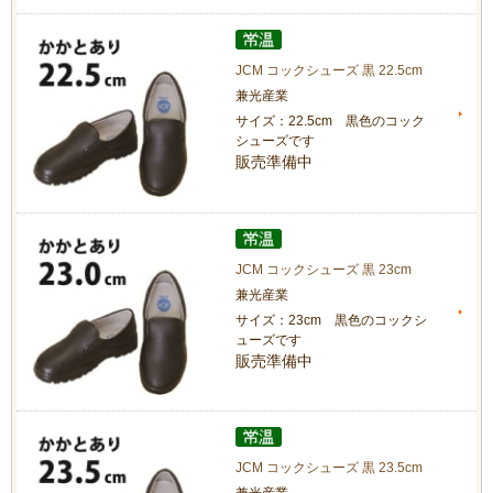
JCM コックシューズ 黒 22.5cm
兼光産業
サイズ：22.5cm 黒色のコック
シューズです
販売準備中
JCM コックシューズ 黒 23cm
兼光産業
サイズ：23cm 黒色のコックシ
ューズです
販売準備中
JCM コックシューズ 黒 23.5cm
兼光産業