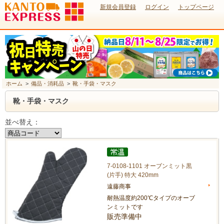
新規会員登録
ログイン
トップページ
ホーム
>
備品・消耗品
>
靴・手袋・マスク
靴・手袋・マスク
並べ替え：
7-0108-1101 オーブンミット黒
(片手) 特大 420mm
遠藤商事
耐熱温度約200℃タイプのオーブ
ンミットです
販売準備中