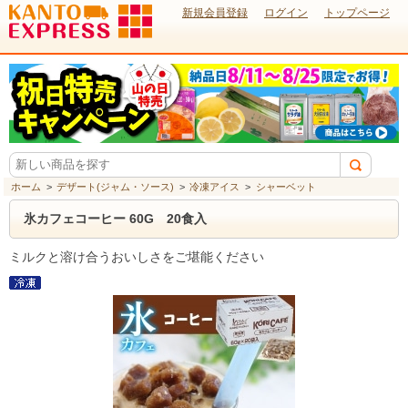
新規会員登録
ログイン
トップページ
ホーム
>
デザート(ジャム・ソース)
>
冷凍アイス
>
シャーベット
氷カフェコーヒー 60G 20食入
ミルクと溶け合うおいしさをご堪能ください