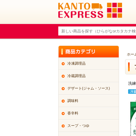
ホー
冷凍調理品
冷蔵調理品
洗練
デザート(ジャム・ソース)
調味料
香辛料
スープ・つゆ