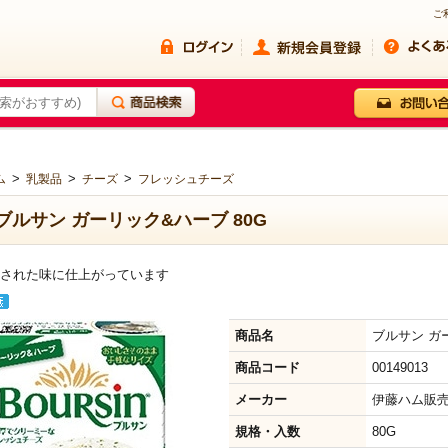
ご
>
>
>
ム
乳製品
チーズ
フレッシュチーズ
ブルサン ガーリック&ハーブ 80G
された味に仕上がっています
商品名
ブルサン ガ
商品コード
00149013
メーカー
伊藤ハム販
規格・入数
80G