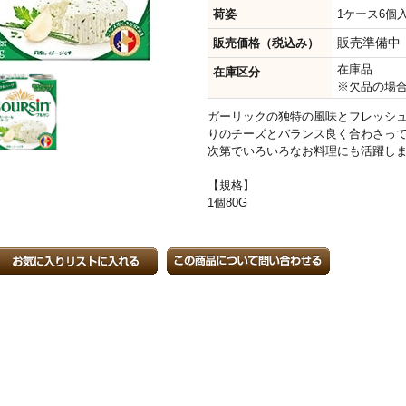
荷姿
1ケース6個入 
販売準備中
販売価格（税込み）
在庫品
在庫区分
※欠品の場
ガーリックの独特の風味とフレッシ
りのチーズとバランス良く合わさっ
次第でいろいろなお料理にも活躍し
【規格】
1個80G