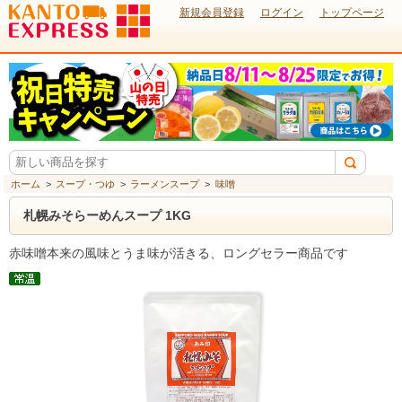
新規会員登録
ログイン
トップページ
ホーム
>
スープ・つゆ
>
ラーメンスープ
>
味噌
札幌みそらーめんスープ 1KG
赤味噌本来の風味とうま味が活きる、ロングセラー商品です