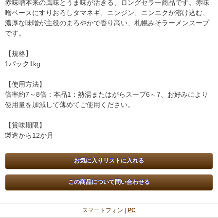
赤味噌本来の風味とうま味が活きる、ロングセラー商品です。赤味
噌ベースにすりおろしタマネギ、ニンジン、ニンニクが溶け込む、
濃厚な味噌が主役のまろやかで香り高い、札幌みそラーメンスープ
です。
【規格】
1パック1kg
【使用方法】
倍率約7～8倍：本品1：熱湯またはがらスープ6～7、お好みにより
使用量を加減して薄めてご使用ください。
【賞味期限】
製造から12か月
スマートフォン |
PC