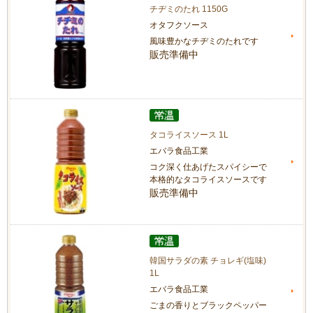
チヂミのたれ 1150G
オタフクソース
風味豊かなチヂミのたれです
販売準備中
タコライスソース 1L
エバラ食品工業
コク深く仕あげたスパイシーで
本格的なタコライスソースです
販売準備中
韓国サラダの素 チョレギ(塩味)
1L
エバラ食品工業
ごまの香りとブラックペッパー