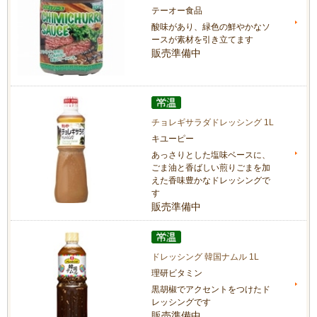
テーオー食品
酸味があり、緑色の鮮やかなソ
ースが素材を引き立てます
販売準備中
チョレギサラダドレッシング 1L
キユーピー
あっさりとした塩味ベースに、
ごま油と香ばしい煎りごまを加
えた香味豊かなドレッシングで
す
販売準備中
ドレッシング 韓国ナムル 1L
理研ビタミン
黒胡椒でアクセントをつけたド
レッシングです
販売準備中