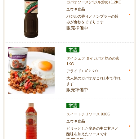
ガパオソース(バジル炒め) 1.2KG
ユウキ食品
バジルの香りとナンプラーの旨
みが食欲をそそります
販売準備中
タイシェフ タイガパオ炒めの素
1KG
アライドｺｰﾎﾟﾚｰｼｮﾝ
大人気のガパオがこれ1本で作れ
ます
販売準備中
スイートチリソース 930G
ユウキ食品
ピリッとした辛みの中に甘さと
酸味を加えたソースです