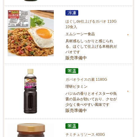
ほぐしde仕上げるガパオ 110G
10食入
エムシーシー食品
具材感もしっかりと感じられ
る、ほぐして仕上げる本格的ガ
パオです
販売準備中
ガパオライスの素 1180G
理研ビタミン
バジルの香りとオイスターや魚
醤の旨みが効いており、クセが
少なく食べやすい風味です
販売準備中
チミチュリソース 400G