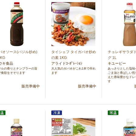
パオソース(バジル炒め)
タイシェフ タイガパオ炒め
チョレギサラダ
2KG
の素 1KG
グ 1L
ウキ食品
アライドｺｰﾎﾟﾚｰｼｮﾝ
キユーピー
ジルの香りとナンプラーの旨
大人気のガパオがこれ1本で作れ
あっさりとした塩味
が食欲をそそります
ます
ごま油と香ばしい煎
えた香味豊かなドレ
す
販売準備中
販売準備中