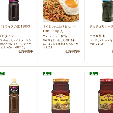
パオライスの素 1180G
ほぐしde仕上げるガパオ
チミチュリソース 
110G 10食入
研ビタミン
エムシーシー食品
ヤマサ醤油
ジルの香りとオイスターや魚
具材感もしっかりと感じられ
パセリとオレガノを
の旨みが効いており、クセが
る、ほぐして仕上げる本格的ガ
使用しました
なく食べやすい風味です
パオです
販売準備中
販売準備中