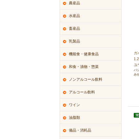
農産品
水産品
畜産品
乳製品
ガ
機能食・健康食品
1.
ユ
和食・漬物・惣菜
バ
み
ノンアルコール飲料
アルコール飲料
ワイン
油脂類
備品・消耗品