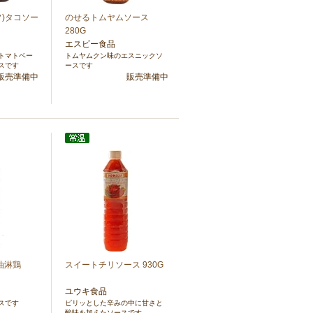
)タコソー
のせるトムヤムソース
280G
エスビー食品
トマトベー
トムヤムクン味のエスニックソ
スです
ースです
販売準備中
販売準備中
油淋鶏
スイートチリソース 930G
ユウキ食品
スです
ピリッとした辛みの中に甘さと
酸味を加えたソースです