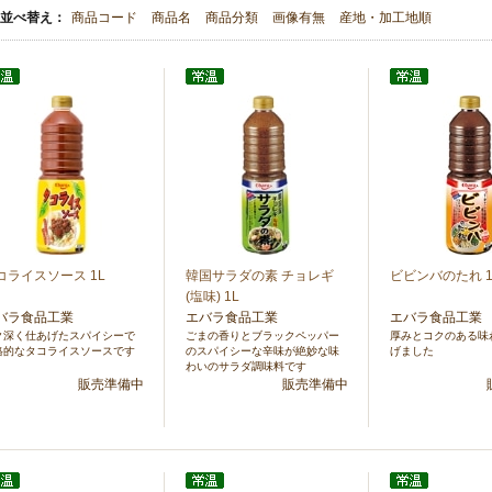
並べ替え：
商品コード
商品名
商品分類
画像有無
産地・加工地順
コライスソース 1L
韓国サラダの素 チョレギ
ビビンバのたれ 1
(塩味) 1L
バラ食品工業
エバラ食品工業
エバラ食品工業
ク深く仕あげたスパイシーで
ごまの香りとブラックペッパー
厚みとコクのある味
格的なタコライスソースです
のスパイシーな辛味が絶妙な味
げました
わいのサラダ調味料です
販売準備中
販売準備中