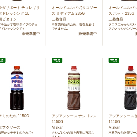
ラダサポート チョレギサ
オールドエルパソ)タコソー
オールドエルパソ
ダドレッシング 1L
ス ミディアム 235G
ス ホット 235G
研ビタミン
三菱食品
三菱食品
材を活かす塩味タイプのチョ
※休売商品のため、現在お届け
タコスにかかせない
ギドレッシングです
できません。
スのメキシカンソー
販売準備中
販売準備中
ヂミのたれ 1150G
アジアンソース ナシゴレン
アジアンソース 
1150G
1110G
タフクソース
Mizkan
Mizkan
味豊かなチヂミのたれです
ナシゴレンの味を忠実に再現し
本格的な油淋鶏ソー
ました