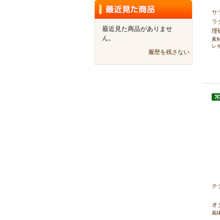
サ
ラ
最近見た商品がありませ
理
ん。
素
レ
履歴を残さない
チ
オ
風