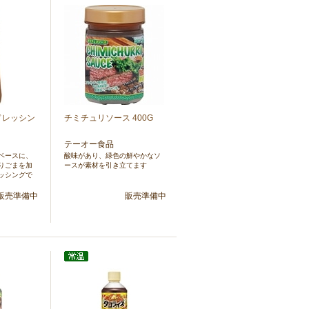
ドレッシン
チミチュリソース 400G
テーオー食品
ベースに、
酸味があり、緑色の鮮やかなソ
りごまを加
ースが素材を引き立てます
ッシングで
販売準備中
販売準備中