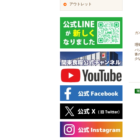
アウトレット
ガ
理
バ
醤
少