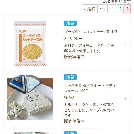
102
件あります
最初
前
1
2
3
ゴーダダイスカットチーズ5 1KG
六甲バター
原料チーズ分中ゴーダチーズを
60％以上使用しました
販売準備中
キャステロ ダナブルー トラディ
ショナル 100G
野澤組
ミルクのコクと、青カビ特有の
ピリッとしたシャープな味わい
です
販売準備中