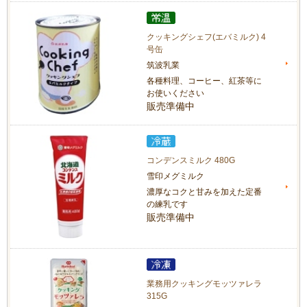
クッキングシェフ(エバミルク) 4
号缶
筑波乳業
各種料理、コーヒー、紅茶等に
お使いください
販売準備中
コンデンスミルク 480G
雪印メグミルク
濃厚なコクと甘みを加えた定番
の練乳です
販売準備中
業務用クッキングモッツァレラ
315G