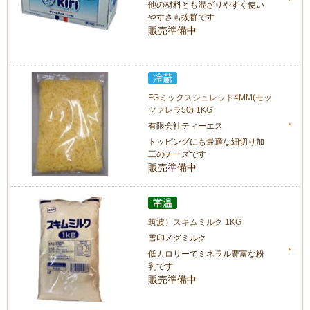
他の材料とも混ざりやすく使い
やすさも抜群です
販売準備中
FGミックスシュレッド4MM(モッ
ツァレラ50) 1KG
有限会社ティーエス
トッピングにも最適な細切り加
工のチーズです
販売準備中
筑波）スキムミルク 1KG
雪印メグミルク
低カロリーでミネラル豊富な粉
乳です
販売準備中