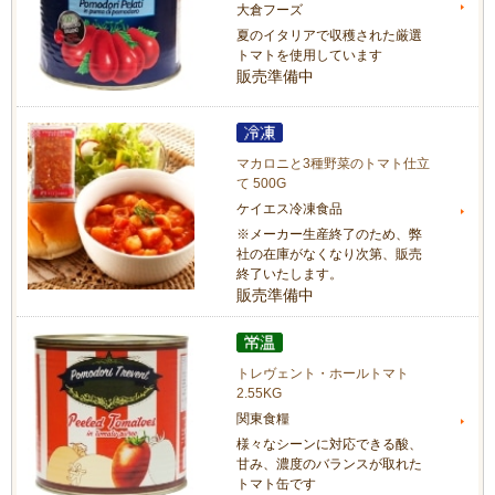
大倉フーズ
夏のイタリアで収穫された厳選
トマトを使用しています
販売準備中
マカロニと3種野菜のトマト仕立
て 500G
ケイエス冷凍食品
※メーカー生産終了のため、弊
社の在庫がなくなり次第、販売
終了いたします。
販売準備中
トレヴェント・ホールトマト
2.55KG
関東食糧
様々なシーンに対応できる酸、
甘み、濃度のバランスが取れた
トマト缶です