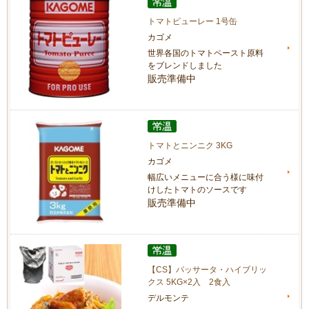
トマトピューレー 1号缶
カゴメ
世界各国のトマトペースト原料
をブレンドしました
販売準備中
トマトとニンニク 3KG
カゴメ
幅広いメニューに合う様に味付
けしたトマトのソースです
販売準備中
【CS】パッサータ・ハイブリッ
クス 5KG×2入 2食入
デルモンテ