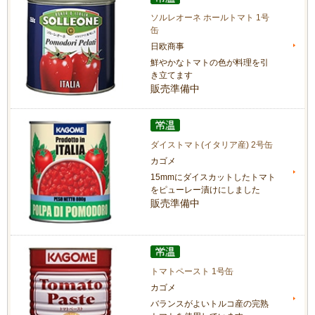
ソルレオーネ ホールトマト 1号
缶
日欧商事
鮮やかなトマトの色が料理を引
き立てます
販売準備中
ダイストマト(イタリア産) 2号缶
カゴメ
15mmにダイスカットしたトマト
をピューレー漬けにしました
販売準備中
トマトペースト 1号缶
カゴメ
バランスがよいトルコ産の完熟