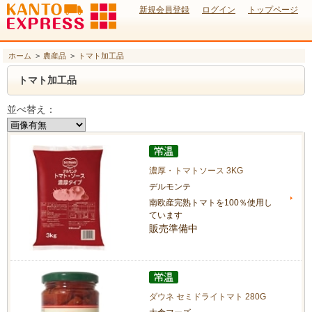
新規会員登録
ログイン
トップページ
ホーム
>
農産品
>
トマト加工品
トマト加工品
並べ替え：
濃厚・トマトソース 3KG
デルモンテ
南欧産完熟トマトを100％使用し
ています
販売準備中
ダウネ セミドライトマト 280G