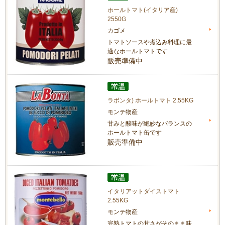
ホールトマト(イタリア産)
2550G
カゴメ
トマトソースや煮込み料理に最
適なホールトマトです
販売準備中
ラボンタ) ホールトマト 2.55KG
モンテ物産
甘みと酸味が絶妙なバランスの
ホールトマト缶です
販売準備中
イタリアットダイストマト
2.55KG
モンテ物産
完熟トマトの甘さがそのまま味