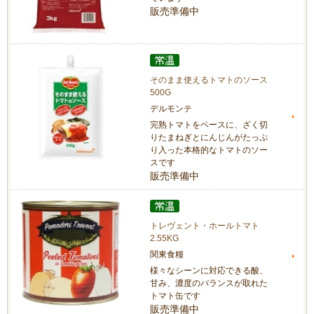
販売準備中
そのまま使えるトマトのソース
500G
デルモンテ
完熟トマトをベースに、ざく切
りたまねぎとにんじんがたっぷ
り入った本格的なトマトのソー
スです
販売準備中
トレヴェント・ホールトマト
2.55KG
関東食糧
様々なシーンに対応できる酸、
甘み、濃度のバランスが取れた
トマト缶です
販売準備中