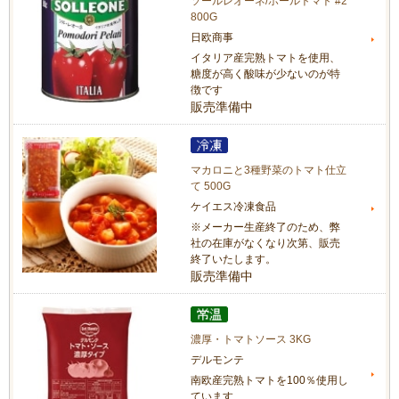
ソールレオーネ/ホールトマト #2
800G
日欧商事
イタリア産完熟トマトを使用、
糖度が高く酸味が少ないのが特
徴です
販売準備中
マカロニと3種野菜のトマト仕立
て 500G
ケイエス冷凍食品
※メーカー生産終了のため、弊
社の在庫がなくなり次第、販売
終了いたします。
販売準備中
濃厚・トマトソース 3KG
デルモンテ
南欧産完熟トマトを100％使用し
ています