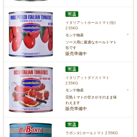
イタリアットホールトマト(缶)
2.55KG
モンテ物産
ソース用に最適なホールトマト
缶です
販売準備中
イタリアットダイストマト
2.55KG
モンテ物産
完熟トマトの甘さがそのまま味
わえます
販売準備中
ラボンタ) ホールトマト 2.55KG